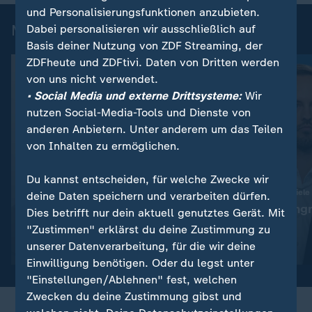
und Personalisierungsfunktionen anzubieten.
Mehr aus ZDFheute live
Dabei personalisieren wir ausschließlich auf
Basis deiner Nutzung von ZDF Streaming, der
ZDFheute und ZDFtivi. Daten von Dritten werden
von uns nicht verwendet.
• Social Media und externe Drittsysteme:
Wir
nutzen Social-Media-Tools und Dienste von
anderen Anbietern. Unter anderem um das Teilen
von Inhalten zu ermöglichen.
Du kannst entscheiden, für welche Zwecke wir
:
:
Abwehr ballistischer Raketen
Ukraine trifft neue Ziele
deine Daten speichern und verarbeiten dürfen.
"Das ist die Champions-
"Deutlicher Angr
Dies betrifft nur dein aktuell genutztes Gerät. Mit
League der Technologie"
Alltag"
"Zustimmen" erklärst du deine Zustimmung zu
unserer Datenverarbeitung, für die wir deine
Video
19:01
Video
5:04
Einwilligung benötigen. Oder du legst unter
"Einstellungen/Ablehnen" fest, welchen
Zwecken du deine Zustimmung gibst und