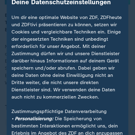
Deine Datenschutzeinstellungen
Bundeskanzler Merz äußert sich zum Treffen zwischen
Um dir eine optimale Website von ZDF, ZDFheute
Trump und Putin in Alaska. Das Interview und
und ZDFtivi präsentieren zu können, setzen wir
00:16
Einschätzungen bei ZDFheute live.
Cookies und vergleichbare Techniken ein. Einige
der eingesetzten Techniken sind unbedingt
erforderlich für unser Angebot. Mit deiner
Nach dem Treffen zwischen US-Präsident Trump und
Zustimmung dürfen wir und unsere Dienstleister
dem russischen Staatschef Putin in Alaska äußert sich
darüber hinaus Informationen auf deinem Gerät
Bundeskanzler Merz im Gespräch mit ZDF-Politikchefin
speichern und/oder abrufen. Dabei geben wir
Shakuntula Banerjee. Das Interview und
deine Daten ohne deine Einwilligung nicht an
Einschätzungen von ZDF-Hauptstadtkorrespondent
Dritte weiter, die nicht unsere direkten
Wulf Schmiese bei ZDFheute live.
Dienstleister sind. Wir verwenden deine Daten
auch nicht zu kommerziellen Zwecken.
Themen
Zustimmungspflichtige Datenverarbeitung
• Personalisierung:
Die Speicherung von
Ukraine
Friedrich Merz
bestimmten Interaktionen ermöglicht uns, dein
Erlebnis im Angebot des ZDF an dich anzupassen