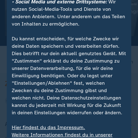
• Social Media und externe Drittsysteme:
Wir
:
:
Abwehr ballistischer Raketen
Ukraine trifft neue Ziele
nutzen Social-Media-Tools und Dienste von
"Das ist die Champions-
"Deutlicher Angr
anderen Anbietern. Unter anderem um das Teilen
League der Technologie"
Alltag"
von Inhalten zu ermöglichen.
Video
19:01
Video
5:04
Du kannst entscheiden, für welche Zwecke wir
deine Daten speichern und verarbeiten dürfen.
Dies betrifft nur dein aktuell genutztes Gerät. Mit
"Zustimmen" erklärst du deine Zustimmung zu
nach oben
unserer Datenverarbeitung, für die wir deine
Einwilligung benötigen. Oder du legst unter
"Einstellungen/Ablehnen" fest, welchen
Zwecken du deine Zustimmung gibst und
welchen nicht. Deine Datenschutzeinstellungen
kannst du jederzeit mit Wirkung für die Zukunft
in deinen Einstellungen widerrufen oder ändern.
Aktuell bei ZDFheute
Hier findest du das Impressum.
Weitere Informationen findest du in unserer