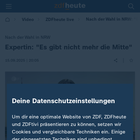
Nach der Wahl in NRW: "Es
Video
ZDFheute live
Nach der Wahl in NRW
Expertin: "Es gibt nicht mehr die Mitte"
:
|
15.09.2025 | 20:05
Deine Datenschutzeinstellungen
Um dir eine optimale Website von ZDF, ZDFheute
und ZDFtivi präsentieren zu können, setzen wir
Cookies und vergleichbare Techniken ein. Einige
der eingesetzten Techniken sind unbedingt