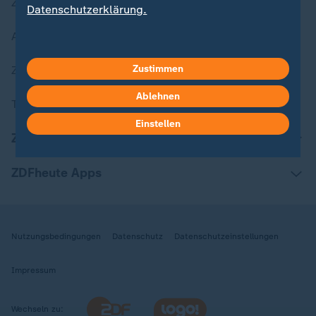
Zuletzt veröffentlicht
Datenschutzerklärung.
Aktuelle Sendungs-Videos
Zustimmen
ZDFheute Stories
Ablehnen
Themen im Überblick
Einstellen
ZDFheute Update
ZDFheute Apps
Nutzungsbedingungen
Datenschutz
Datenschutzeinstellungen
Impressum
Wechseln zu: