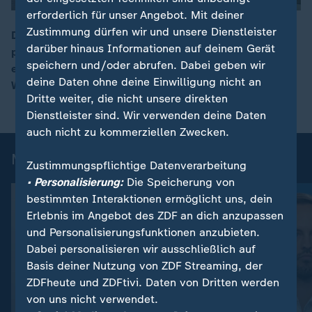
erforderlich für unser Angebot. Mit deiner
Zustimmung dürfen wir und unsere Dienstleister
Die SPD müsste sich auf dem Wählermarkt neu
darüber hinaus Informationen auf deinem Gerät
positionieren. Dass sie sich zurück zur Arbeiterpartei
00:17
speichern und/oder abrufen. Dabei geben wir
entwickelt, sieht Politikwissenschaftlerin Kristina
deine Daten ohne deine Einwilligung nicht an
Weissenbach aktuell nicht.
Dritte weiter, die nicht unsere direkten
Dienstleister sind. Wir verwenden deine Daten
auch nicht zu kommerziellen Zwecken.
Mehr aus ZDFheute live
Zustimmungspflichtige Datenverarbeitung
• Personalisierung:
Die Speicherung von
bestimmten Interaktionen ermöglicht uns, dein
Erlebnis im Angebot des ZDF an dich anzupassen
und Personalisierungsfunktionen anzubieten.
Dabei personalisieren wir ausschließlich auf
Basis deiner Nutzung von ZDF Streaming, der
ZDFheute und ZDFtivi. Daten von Dritten werden
von uns nicht verwendet.