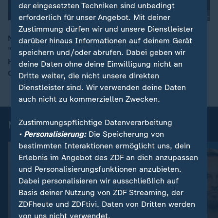
der eingesetzten Techniken sind unbedingt
erforderlich für unser Angebot. Mit deiner
Zustimmung dürfen wir und unsere Dienstleister
Nahost-Experte Fabian Hinz sieht bereits jetzt eine
darüber hinaus Informationen auf deinem Gerät
"subtantielle Eskalation" im Nahen Osten. Für den
speichern und/oder abrufen. Dabei geben wir
00:17
Hisbollah-Verbündeten Iran sieht er aber "keine guten
deine Daten ohne deine Einwilligung nicht an
Optionen" zu reagieren.
Dritte weiter, die nicht unsere direkten
Dienstleister sind. Wir verwenden deine Daten
auch nicht zu kommerziellen Zwecken.
Zustimmungspflichtige Datenverarbeitung
Mehr aus ZDFheute live
• Personalisierung:
Die Speicherung von
bestimmten Interaktionen ermöglicht uns, dein
Erlebnis im Angebot des ZDF an dich anzupassen
und Personalisierungsfunktionen anzubieten.
Dabei personalisieren wir ausschließlich auf
Basis deiner Nutzung von ZDF Streaming, der
ZDFheute und ZDFtivi. Daten von Dritten werden
von uns nicht verwendet.