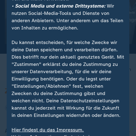
• Social Media und externe Drittsysteme:
Wir
:
:
Abwehr ballistischer Raketen
Ukraine trifft neue Ziele
nutzen Social-Media-Tools und Dienste von
"Das ist die Champions-
"Deutlicher Angr
anderen Anbietern. Unter anderem um das Teilen
League der Technologie"
Alltag"
von Inhalten zu ermöglichen.
Video
19:01
Video
5:04
Du kannst entscheiden, für welche Zwecke wir
deine Daten speichern und verarbeiten dürfen.
Dies betrifft nur dein aktuell genutztes Gerät. Mit
"Zustimmen" erklärst du deine Zustimmung zu
nach oben
unserer Datenverarbeitung, für die wir deine
Einwilligung benötigen. Oder du legst unter
"Einstellungen/Ablehnen" fest, welchen
Zwecken du deine Zustimmung gibst und
welchen nicht. Deine Datenschutzeinstellungen
kannst du jederzeit mit Wirkung für die Zukunft
in deinen Einstellungen widerrufen oder ändern.
Hier findest du das Impressum.
Aktuell bei ZDFheute