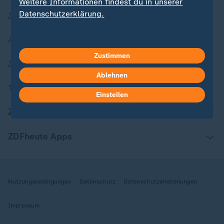
Weitere Informationen findest du in unserer
Datenschutzerklärung.
Zuletzt veröffentlicht
Aktuelle Sendungs-Videos
Zustimmen
ZDFheute Stories
Ablehnen
Themen im Überblick
Einstellen
ZDFheute Update
ZDFheute Apps
Nutzungsbedingungen
Datenschutz
Datenschutzeinstellungen
Impressum