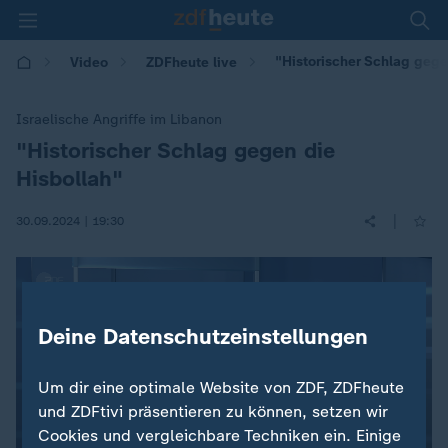
"Historischer Schlag gege
Video
ZDFheute live
Israelische Angriffe im Libanon
"Historischer Schlag gegen die
:
Hisbollah"
|
30.09.2024 | 19:30
Deine Datenschutzeinstellungen
Um dir eine optimale Website von ZDF, ZDFheute
und ZDFtivi präsentieren zu können, setzen wir
Cookies und vergleichbare Techniken ein. Einige