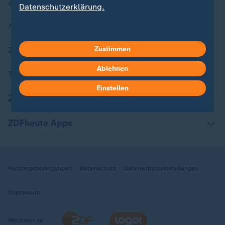
Zuletzt veröffentlicht
Datenschutzerklärung.
Aktuelle Sendungs-Videos
Zustimmen
ZDFheute Stories
Ablehnen
Themen im Überblick
Einstellen
ZDFheute Update
ZDFheute Apps
Nutzungsbedingungen
Datenschutz
Datenschutzeinstellungen
Impressum
Wechseln zu: