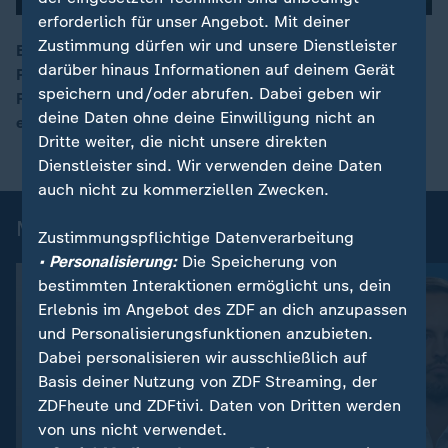
erforderlich für unser Angebot. Mit deiner
Zustimmung dürfen wir und unsere Dienstleister
Es habe den Eindruck gemacht, dass der ukrainische
darüber hinaus Informationen auf deinem Gerät
Präsident nach Davos zitiert worden sei, meint ZDF-
00:16
speichern und/oder abrufen. Dabei geben wir
Reporter Hebestreit in Kiew. Seine Rede kam mit
deine Daten ohne deine Einwilligung nicht an
einem deutlichen Appell an die Europäer.
Dritte weiter, die nicht unsere direkten
Dienstleister sind. Wir verwenden deine Daten
auch nicht zu kommerziellen Zwecken.
Mehr aus ZDFheute live
Zustimmungspflichtige Datenverarbeitung
• Personalisierung:
Die Speicherung von
bestimmten Interaktionen ermöglicht uns, dein
Erlebnis im Angebot des ZDF an dich anzupassen
und Personalisierungsfunktionen anzubieten.
Dabei personalisieren wir ausschließlich auf
Basis deiner Nutzung von ZDF Streaming, der
ZDFheute und ZDFtivi. Daten von Dritten werden
von uns nicht verwendet.