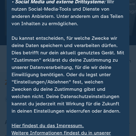
• Social Media und externe Drittsysteme:
Wir
:
:
Abwehr ballistischer Raketen
Ukraine trifft neue Ziele
nutzen Social-Media-Tools und Dienste von
"Das ist die Champions-
"Deutlicher Angr
anderen Anbietern. Unter anderem um das Teilen
League der Technologie"
Alltag"
von Inhalten zu ermöglichen.
Video
19:01
Video
5:04
Du kannst entscheiden, für welche Zwecke wir
deine Daten speichern und verarbeiten dürfen.
Dies betrifft nur dein aktuell genutztes Gerät. Mit
"Zustimmen" erklärst du deine Zustimmung zu
nach oben
unserer Datenverarbeitung, für die wir deine
Einwilligung benötigen. Oder du legst unter
"Einstellungen/Ablehnen" fest, welchen
Zwecken du deine Zustimmung gibst und
welchen nicht. Deine Datenschutzeinstellungen
kannst du jederzeit mit Wirkung für die Zukunft
in deinen Einstellungen widerrufen oder ändern.
Aktuell bei ZDFheute
Hier findest du das Impressum.
Weitere Informationen findest du in unserer