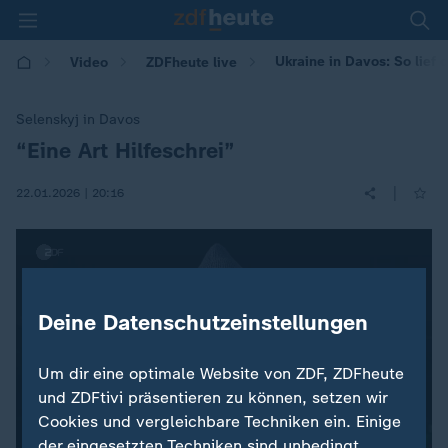
Ukraine in Davos: So lief
Video
ZDFheute live
Selenskyj in Davos
“Eine Art Hilfeschrei”
:
|
22.01.2026 | 20:16
Deine Datenschutzeinstellungen
Um dir eine optimale Website von ZDF, ZDFheute
und ZDFtivi präsentieren zu können, setzen wir
Cookies und vergleichbare Techniken ein. Einige
der eingesetzten Techniken sind unbedingt