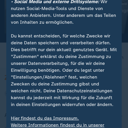
• Social Media und externe Drittsysteme:
Wir
:
:
Abwehr ballistischer Raketen
Ukraine trifft neue Ziele
nutzen Social-Media-Tools und Dienste von
"Das ist die Champions-
"Deutlicher Angr
anderen Anbietern. Unter anderem um das Teilen
League der Technologie"
Alltag"
von Inhalten zu ermöglichen.
Video
19:01
Video
5:04
Du kannst entscheiden, für welche Zwecke wir
deine Daten speichern und verarbeiten dürfen.
Dies betrifft nur dein aktuell genutztes Gerät. Mit
"Zustimmen" erklärst du deine Zustimmung zu
nach oben
unserer Datenverarbeitung, für die wir deine
Einwilligung benötigen. Oder du legst unter
"Einstellungen/Ablehnen" fest, welchen
Zwecken du deine Zustimmung gibst und
welchen nicht. Deine Datenschutzeinstellungen
kannst du jederzeit mit Wirkung für die Zukunft
in deinen Einstellungen widerrufen oder ändern.
Aktuell bei ZDFheute
Hier findest du das Impressum.
Weitere Informationen findest du in unserer