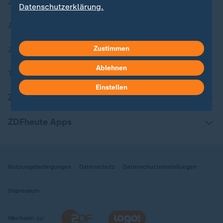
Zuletzt veröffentlicht
Datenschutzerklärung.
Aktuelle Sendungs-Videos
Zustimmen
ZDFheute Stories
Ablehnen
Themen im Überblick
Einstellen
ZDFheute Update
ZDFheute Apps
Nutzungsbedingungen
Datenschutz
Datenschutzeinstellungen
Impressum
Wechseln zu: