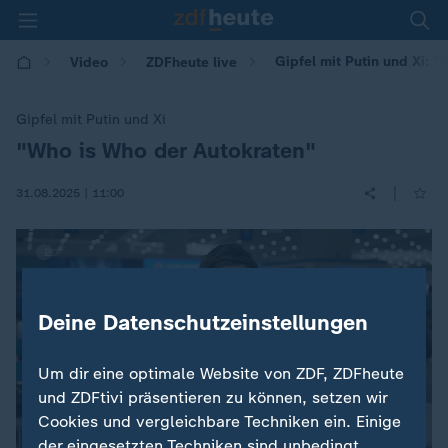
Gipfel mit Putin und Xi: 
Video
ZDFheute live
Gipfel mit Putin und Xi
"Who is Who der Autokraten"
:
|
31.08.2025 | 11:00
Deine Datenschutzeinstellungen
Um dir eine optimale Website von ZDF, ZDFheute
und ZDFtivi präsentieren zu können, setzen wir
Cookies und vergleichbare Techniken ein. Einige
der eingesetzten Techniken sind unbedingt