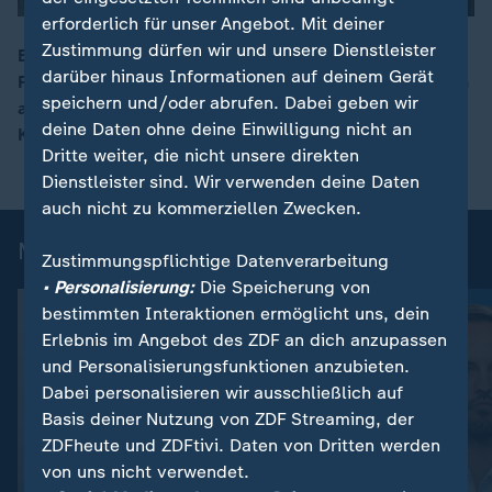
erforderlich für unser Angebot. Mit deiner
Zustimmung dürfen wir und unsere Dienstleister
Beim Gipfel der SCO träfen sich Staats- und
darüber hinaus Informationen auf deinem Gerät
Regierungschefs, die den Europäern "die Sorgenfalten
00:15
speichern und/oder abrufen. Dabei geben wir
auf die Stirn treiben", wie Iran, so ZDF-Peking-
deine Daten ohne deine Einwilligung nicht an
Korrespondentin Miriam Steimer.
Dritte weiter, die nicht unsere direkten
Dienstleister sind. Wir verwenden deine Daten
auch nicht zu kommerziellen Zwecken.
Mehr aus ZDFheute live
Zustimmungspflichtige Datenverarbeitung
• Personalisierung:
Die Speicherung von
bestimmten Interaktionen ermöglicht uns, dein
Erlebnis im Angebot des ZDF an dich anzupassen
und Personalisierungsfunktionen anzubieten.
Dabei personalisieren wir ausschließlich auf
Basis deiner Nutzung von ZDF Streaming, der
ZDFheute und ZDFtivi. Daten von Dritten werden
von uns nicht verwendet.