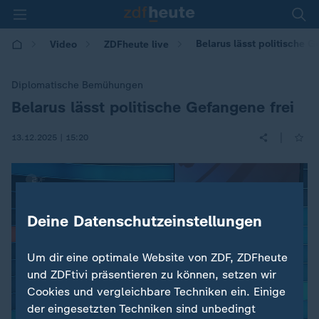
Belarus lässt politische G
Video
ZDFheute live
Diplomatische Bemühungen
Belarus lässt politische Gefangene frei
:
|
13.12.2025 | 15:20
Deine Datenschutzeinstellungen
Um dir eine optimale Website von ZDF, ZDFheute
und ZDFtivi präsentieren zu können, setzen wir
Cookies und vergleichbare Techniken ein. Einige
der eingesetzten Techniken sind unbedingt