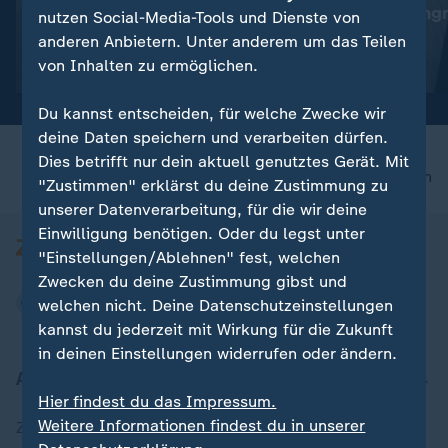
"Das ist die Champions-
"Deutlicher Angr
nutzen Social-Media-Tools und Dienste von
League der Technologie"
Alltag"
anderen Anbietern. Unter anderem um das Teilen
von Inhalten zu ermöglichen.
Video
19:01
Video
5:04
Du kannst entscheiden, für welche Zwecke wir
deine Daten speichern und verarbeiten dürfen.
Dies betrifft nur dein aktuell genutztes Gerät. Mit
nach oben
"Zustimmen" erklärst du deine Zustimmung zu
unserer Datenverarbeitung, für die wir deine
Einwilligung benötigen. Oder du legst unter
"Einstellungen/Ablehnen" fest, welchen
Zwecken du deine Zustimmung gibst und
welchen nicht. Deine Datenschutzeinstellungen
kannst du jederzeit mit Wirkung für die Zukunft
in deinen Einstellungen widerrufen oder ändern.
Aktuell bei ZDFheute
Hier findest du das Impressum.
Weitere Informationen findest du in unserer
Zuletzt veröffentlicht