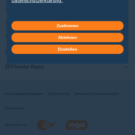
Datenschutzerklärung.
Aktuelle Sendungs-Videos
ZDFheute Stories
Zustimmen
Themen im Überblick
Ablehnen
Einstellen
ZDFheute Update
ZDFheute Apps
Nutzungsbedingungen
Datenschutz
Datenschutzeinstellungen
Impressum
Wechseln zu: