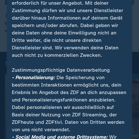
erforderlich für unser Angebot. Mit deiner
Zustimmung dürfen wir und unsere Dienstleister
123 Oppositionelle und Menschenrechtler haben die
darüber hinaus Informationen auf deinem Gerät
belarussische Gefangenschaft verlassen. Was hinter
speichern und/oder abrufen. Dabei geben wir
00:16
der Freilassung steckt, erklärt ZDFheute live.
deine Daten ohne deine Einwilligung nicht an
Dritte weiter, die nicht unsere direkten
Dienstleister sind. Wir verwenden deine Daten
auch nicht zu kommerziellen Zwecken.
Mehr aus ZDFheute live
Zustimmungspflichtige Datenverarbeitung
• Personalisierung:
Die Speicherung von
bestimmten Interaktionen ermöglicht uns, dein
Erlebnis im Angebot des ZDF an dich anzupassen
und Personalisierungsfunktionen anzubieten.
Dabei personalisieren wir ausschließlich auf
Basis deiner Nutzung von ZDF Streaming, der
ZDFheute und ZDFtivi. Daten von Dritten werden
von uns nicht verwendet.
:
:
Abwehr ballistischer Raketen
Ukraine trifft neue Ziele
• Social Media und externe Drittsysteme:
Wir