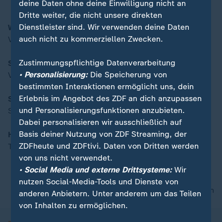
deine Daten ohne deine Einwilligung nicht an
Dritte weiter, die nicht unsere direkten
Dienstleister sind. Wir verwenden deine Daten
Wahlkampf in Sachsen-Anhalt
00:15
auch nicht zu kommerziellen Zwecken.
Vor der Landtagswahl
Zustimmungspflichtige Datenverarbeitung
Saarland öffnet Innengastronomie
• Personalisierung:
Die Speicherung von
Vorbereitungen und Erwartungen
bestimmten Interaktionen ermöglicht uns, dein
Erlebnis im Angebot des ZDF an dich anzupassen
Spreepark in Berlin
und Personalisierungsfunktionen anzubieten.
Sanierung und Pläne im Plänterwald
Dabei personalisieren wir ausschließlich auf
Basis deiner Nutzung von ZDF Streaming, der
Hula-Hoop voll im Trend
ZDFheute und ZDFtivi. Daten von Dritten werden
Tipps für Einsteiger und Profis
von uns nicht verwendet.
• Social Media und externe Drittsysteme:
Wir
nutzen Social-Media-Tools und Dienste von
nach oben
anderen Anbietern. Unter anderem um das Teilen
von Inhalten zu ermöglichen.