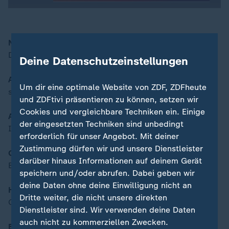
Nach Anschlag in Magdeburg
00:16
Debatte über Innere Sicherheit
Deine Datenschutzeinstellungen
Andrea Lindholz, CDU/CSU
Um dir eine optimale Website von ZDF, ZDFheute
stellv. Fraktionsvorsitzende
und ZDFtivi präsentieren zu können, setzen wir
Cookies und vergleichbare Techniken ein. Einige
Ausblick auf das politische Jahr 2025
der eingesetzten Techniken sind unbedingt
Im Fokus: Innen- und Außenpolitik
erforderlich für unser Angebot. Mit deiner
Zustimmung dürfen wir und unsere Dienstleister
Gespräch: André Wüstner
darüber hinaus Informationen auf deinem Gerät
Bundeswehrverband
speichern und/oder abrufen. Dabei geben wir
deine Daten ohne deine Einwilligung nicht an
Hackerszene trifft sich in Hamburg
Dritte weiter, die nicht unsere direkten
Chaos Communication Congress
Dienstleister sind. Wir verwenden deine Daten
auch nicht zu kommerziellen Zwecken.
Bulgarien Schengen-Mitglied