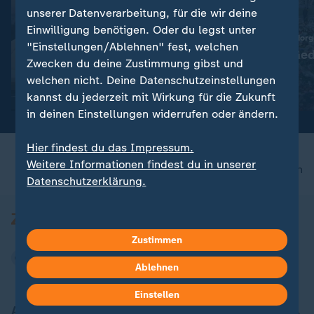
unserer Datenverarbeitung, für die wir deine
Einwilligung benötigen. Oder du legst unter
:
Nachrichten | ZDF-Morgenmagazin
Nachrichten | ZDF-Mor
"Einstellungen/Ablehnen" fest, welchen
Stöwe: So wird das Wetter
Magdeburg: Ged
Zwecken du deine Zustimmung gibst und
heute
Nachdenken
welchen nicht. Deine Datenschutzeinstellungen
Video
3:59
Video
2:19
kannst du jederzeit mit Wirkung für die Zukunft
in deinen Einstellungen widerrufen oder ändern.
Hier findest du das Impressum.
Weitere Informationen findest du in unserer
nach oben
Datenschutzerklärung.
Zustimmen
Ablehnen
Einstellen
Aktuell bei ZDFheute