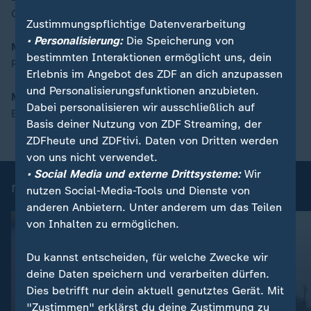
Grenzenloses Reisen
Zustimmungspflichtige Datenverarbeitung
• Personalisierung:
Die Speicherung von
Moderation 5.30 bis 7.00 Uhr:
bestimmten Interaktionen ermöglicht uns, dein
Philip Wortmann
Erlebnis im Angebot des ZDF an dich anzupassen
und Personalisierungsfunktionen anzubieten.
Moderation 7.00 bis 9.00 Uhr:
Dabei personalisieren wir ausschließlich auf
Eva-Maria Lemke und Philip Wortmann
Basis deiner Nutzung von ZDF Streaming, der
ZDFheute und ZDFtivi. Daten von Dritten werden
von uns nicht verwendet.
• Social Media und externe Drittsysteme:
Wir
moma Videos
nutzen Social-Media-Tools und Dienste von
anderen Anbietern. Unter anderem um das Teilen
von Inhalten zu ermöglichen.
Du kannst entscheiden, für welche Zwecke wir
deine Daten speichern und verarbeiten dürfen.
Dies betrifft nur dein aktuell genutztes Gerät. Mit
"Zustimmen" erklärst du deine Zustimmung zu