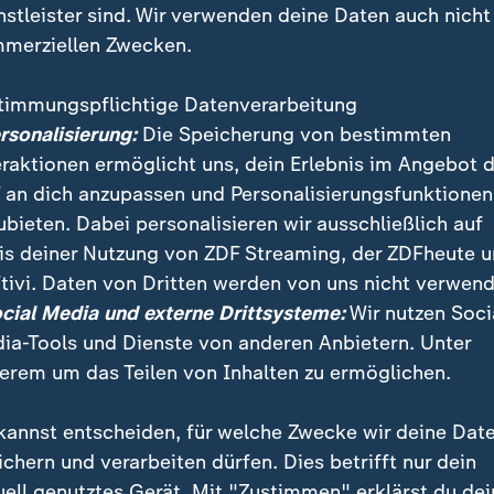
nstleister sind. Wir verwenden deine Daten auch nicht
merziellen Zwecken.
timmungspflichtige Datenverarbeitung
ersonalisierung:
Die Speicherung von bestimmten
eraktionen ermöglicht uns, dein Erlebnis im Angebot 
 an dich anzupassen und Personalisierungsfunktionen
ubieten. Dabei personalisieren wir ausschließlich auf
is deiner Nutzung von ZDF Streaming, der ZDFheute 
tsministerin Katherina Reiche besucht das PCK Sch
tivi. Daten von Dritten werden von uns nicht verwend
r grünes Kerosin. Doch im Fokus steht die Versorgung
ocial Media und externe Drittsysteme:
Wir nutzen Soci
ansitstopps fehlen 20 Prozent Auslastung.
ia-Tools und Dienste von anderen Anbietern. Unter
erem um das Teilen von Inhalten zu ermöglichen.
kannst entscheiden, für welche Zwecke wir deine Dat
ichern und verarbeiten dürfen. Dies betrifft nur dein
uell genutztes Gerät. Mit "Zustimmen" erklärst du dei