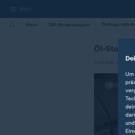
Menü
Öl-Stopp trifft 
Video
ZDF-Morgenmagazin
Öl-Stopp t
De
11.05.2026 | 05:30
Um 
prä
ver
Tec
dei
dar
und
Ein