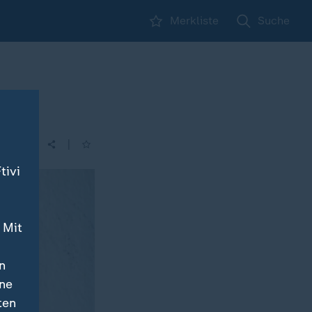
Merkliste
Suche
|
tivi
 Mit
n
ine
ten