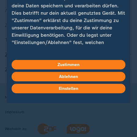
deine Daten speichern und verarbeiten dürfen.
Aktuelle Sendungs-Videos
Dies betrifft nur dein aktuell genutztes Gerät. Mit
"Zustimmen" erklärst du deine Zustimmung zu
ZDFheute Stories
unserer Datenverarbeitung, für die wir deine
Einwilligung benötigen. Oder du legst unter
Themen im Überblick
"Einstellungen/Ablehnen" fest, welchen
Zwecken du deine Zustimmung gibst und
ZDFheute Update
welchen nicht. Deine Datenschutzeinstellungen
kannst du jederzeit mit Wirkung für die Zukunft
Zustimmen
ZDFheute Apps
in deinen Einstellungen widerrufen oder ändern.
Ablehnen
Hier findest du das Impressum.
Einstellen
Weitere Informationen findest du in unserer
Nutzungsbedingungen
Datenschutz
Datenschutzeinstellungen
Datenschutzerklärung.
Impressum
Wechseln zu: