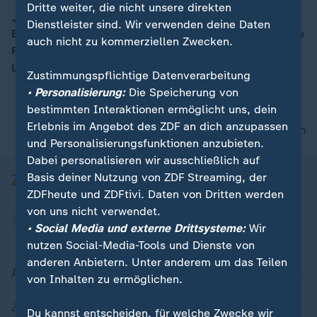
Dritte weiter, die nicht unsere direkten
„Wir müssen bei den Kindern anfangen“: Tägliche
Dienstleister sind. Wir verwenden deine Daten
Bewegung und gesunde Ernährung seien zentral für die
00:17
auch nicht zu kommerziellen Zwecken.
Prävention von Typ-2-Diabetes, sagt Prof. Barbara
Ludwig, Präsidentin des Diabeteskongresses.
Zustimmungspflichtige Datenverarbeitung
• Personalisierung:
Die Speicherung von
bestimmten Interaktionen ermöglicht uns, dein
Erlebnis im Angebot des ZDF an dich anzupassen
nach oben
und Personalisierungsfunktionen anzubieten.
Dabei personalisieren wir ausschließlich auf
Basis deiner Nutzung von ZDF Streaming, der
ZDFheute und ZDFtivi. Daten von Dritten werden
von uns nicht verwendet.
• Social Media und externe Drittsysteme:
Wir
nutzen Social-Media-Tools und Dienste von
anderen Anbietern. Unter anderem um das Teilen
Aktuell bei ZDFheute
von Inhalten zu ermöglichen.
Zuletzt veröffentlicht
Du kannst entscheiden, für welche Zwecke wir