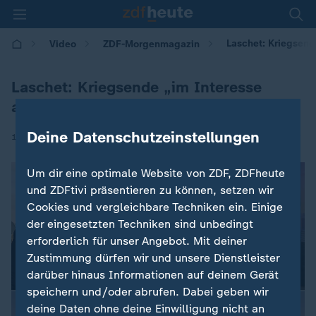
Laschet: Kriegsende
Video
ZDF-Morgenmagazin
Laschet: Kriegsende „im Interesse
aller“
Deine Datenschutzeinstellungen
|
13.05.2026 | 05:30
Um dir eine optimale Website von ZDF, ZDFheute
und ZDFtivi präsentieren zu können, setzen wir
Cookies und vergleichbare Techniken ein. Einige
der eingesetzten Techniken sind unbedingt
erforderlich für unser Angebot. Mit deiner
Zustimmung dürfen wir und unsere Dienstleister
darüber hinaus Informationen auf deinem Gerät
speichern und/oder abrufen. Dabei geben wir
deine Daten ohne deine Einwilligung nicht an