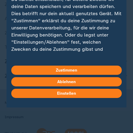
Zuletzt veröffentlicht
deine Daten speichern und verarbeiten dürfen.
Dies betrifft nur dein aktuell genutztes Gerät. Mit
Aktuelle Sendungs-Videos
"Zustimmen" erklärst du deine Zustimmung zu
unserer Datenverarbeitung, für die wir deine
ZDFheute Stories
Einwilligung benötigen. Oder du legst unter
"Einstellungen/Ablehnen" fest, welchen
Themen im Überblick
Zwecken du deine Zustimmung gibst und
welchen nicht. Deine Datenschutzeinstellungen
ZDFheute Update
kannst du jederzeit mit Wirkung für die Zukunft
in deinen Einstellungen widerrufen oder ändern.
Zustimmen
ZDFheute Apps
Ablehnen
Hier findest du das Impressum.
Weitere Informationen findest du in unserer
Einstellen
Datenschutzerklärung.
Nutzungsbedingungen
Datenschutz
Datenschutzeinstellungen
Impressum