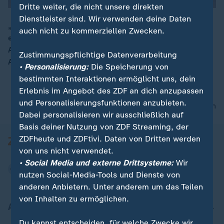
Dritte weiter, die nicht unsere direkten
Dienstleister sind. Wir verwenden deine Daten
„Das Interesse, den Iran-Krieg zu beenden, haben
auch nicht zu kommerziellen Zwecken.
eigentlich beide Seiten – insbesondere China“, sagt
00:16
Armin Laschet, Vorsitzender des Auswärtigen
Zustimmungspflichtige Datenverarbeitung
Ausschusses (CDU), zum Trump-Besuch bei Xi.
• Personalisierung:
Die Speicherung von
bestimmten Interaktionen ermöglicht uns, dein
Erlebnis im Angebot des ZDF an dich anzupassen
und Personalisierungsfunktionen anzubieten.
nach oben
Dabei personalisieren wir ausschließlich auf
Basis deiner Nutzung von ZDF Streaming, der
ZDFheute und ZDFtivi. Daten von Dritten werden
von uns nicht verwendet.
• Social Media und externe Drittsysteme:
Wir
nutzen Social-Media-Tools und Dienste von
anderen Anbietern. Unter anderem um das Teilen
von Inhalten zu ermöglichen.
Aktuell bei ZDFheute
Du kannst entscheiden, für welche Zwecke wir