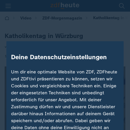
Katholikentag in W
Video
ZDF-Morgenmagazin
Katholikentag in Würzburg
von Elisa Miebach
|
Deine Datenschutzeinstellungen
15.05.2026 | 05:30
Um dir eine optimale Website von ZDF, ZDFheute
und ZDFtivi präsentieren zu können, setzen wir
Cookies und vergleichbare Techniken ein. Einige
der eingesetzten Techniken sind unbedingt
erforderlich für unser Angebot. Mit deiner
Zustimmung dürfen wir und unsere Dienstleister
darüber hinaus Informationen auf deinem Gerät
speichern und/oder abrufen. Dabei geben wir
deine Daten ohne deine Einwilligung nicht an