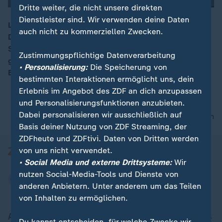
Dritte weiter, die nicht unsere direkten
Dienstleister sind. Wir verwenden deine Daten
Lisa Quarch, geistliche Leiterin des Bundes der
auch nicht zu kommerziellen Zwecken.
Deutschen Katholischen Jugend, fordert mehr
00:16
Selbstbestimmung, Reformen und eine klare Haltung
Zustimmungspflichtige Datenverarbeitung
gegen Missbrauch. Ihr Glaube motiviert sie zum
• Personalisierung:
Die Speicherung von
Engagement.
bestimmten Interaktionen ermöglicht uns, dein
Erlebnis im Angebot des ZDF an dich anzupassen
und Personalisierungsfunktionen anzubieten.
Dabei personalisieren wir ausschließlich auf
nach oben
Basis deiner Nutzung von ZDF Streaming, der
ZDFheute und ZDFtivi. Daten von Dritten werden
von uns nicht verwendet.
• Social Media und externe Drittsysteme:
Wir
nutzen Social-Media-Tools und Dienste von
anderen Anbietern. Unter anderem um das Teilen
von Inhalten zu ermöglichen.
Aktuell bei ZDFheute
Du kannst entscheiden, für welche Zwecke wir