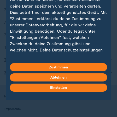
deine Daten speichern und verarbeiten dürfen.
Zuletzt veröffentlicht
Dies betrifft nur dein aktuell genutztes Gerät. Mit
"Zustimmen" erklärst du deine Zustimmung zu
Aktuelle Sendungs-Videos
unserer Datenverarbeitung, für die wir deine
Einwilligung benötigen. Oder du legst unter
ZDFheute Stories
"Einstellungen/Ablehnen" fest, welchen
Zwecken du deine Zustimmung gibst und
Themen im Überblick
welchen nicht. Deine Datenschutzeinstellungen
kannst du jederzeit mit Wirkung für die Zukunft
ZDFheute Update
in deinen Einstellungen widerrufen oder ändern.
Zustimmen
ZDFheute Apps
Hier findest du das Impressum.
Ablehnen
Weitere Informationen findest du in unserer
Datenschutzerklärung.
Einstellen
Nutzungsbedingungen
Datenschutz
Datenschutzeinstellungen
Impressum