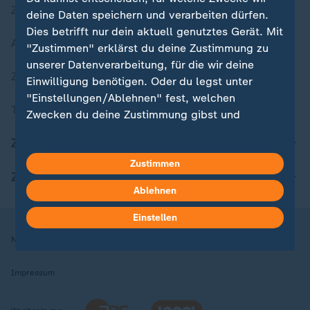
Zuletzt veröffentlicht
deine Daten speichern und verarbeiten dürfen.
Dies betrifft nur dein aktuell genutztes Gerät. Mit
Aktuelle Sendungs-Videos
"Zustimmen" erklärst du deine Zustimmung zu
unserer Datenverarbeitung, für die wir deine
ZDFheute Stories
Einwilligung benötigen. Oder du legst unter
"Einstellungen/Ablehnen" fest, welchen
Themen im Überblick
Zwecken du deine Zustimmung gibst und
welchen nicht. Deine Datenschutzeinstellungen
ZDFheute Update
kannst du jederzeit mit Wirkung für die Zukunft
in deinen Einstellungen widerrufen oder ändern.
Zustimmen
ZDFheute Apps
Ablehnen
Hier findest du das Impressum.
Weitere Informationen findest du in unserer
Einstellen
Datenschutzerklärung.
Nutzungsbedingungen
Datenschutz
Datenschutzeinstellungen
Impressum