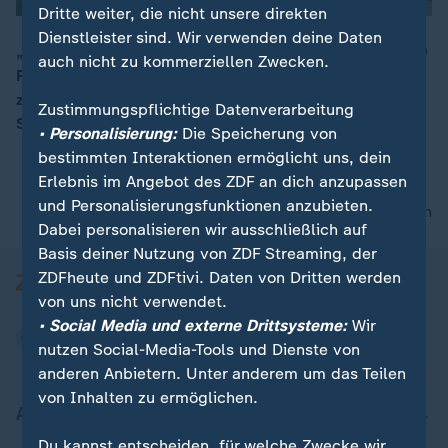
Dritte weiter, die nicht unsere direkten
Dienstleister sind. Wir verwenden deine Daten
„Wir haben hier ein massives Problem“, denn 30 bis 40
auch nicht zu kommerziellen Zwecken.
Prozent der Leistungsempfänger nutzten das System
00:15
zumindest teilweise aus, sagt ZDF-Rechtsexpertin
Zustimmungspflichtige Datenverarbeitung
Sarah Tacke.
• Personalisierung:
Die Speicherung von
bestimmten Interaktionen ermöglicht uns, dein
Erlebnis im Angebot des ZDF an dich anzupassen
und Personalisierungsfunktionen anzubieten.
nach oben
Dabei personalisieren wir ausschließlich auf
Basis deiner Nutzung von ZDF Streaming, der
ZDFheute und ZDFtivi. Daten von Dritten werden
von uns nicht verwendet.
• Social Media und externe Drittsysteme:
Wir
nutzen Social-Media-Tools und Dienste von
anderen Anbietern. Unter anderem um das Teilen
von Inhalten zu ermöglichen.
Aktuell bei ZDFheute
Du kannst entscheiden, für welche Zwecke wir