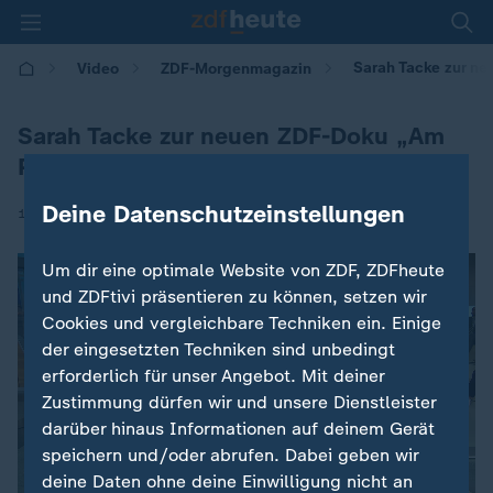
Sarah Tacke zur n
Video
ZDF-Morgenmagazin
Sarah Tacke zur neuen ZDF-Doku „Am
Puls“
Deine Datenschutzeinstellungen
|
13.05.2026 | 05:30
Um dir eine optimale Website von ZDF, ZDFheute
und ZDFtivi präsentieren zu können, setzen wir
Cookies und vergleichbare Techniken ein. Einige
der eingesetzten Techniken sind unbedingt
erforderlich für unser Angebot. Mit deiner
Zustimmung dürfen wir und unsere Dienstleister
darüber hinaus Informationen auf deinem Gerät
speichern und/oder abrufen. Dabei geben wir
deine Daten ohne deine Einwilligung nicht an