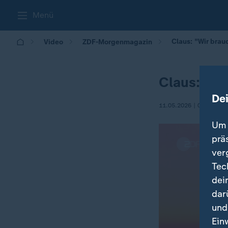
Menü
Claus: "Wir bra
Video
ZDF-Morgenmagazin
Claus: "W
De
11.05.2026 | 05:30
Um 
prä
ver
Tec
dei
dar
und
Ein