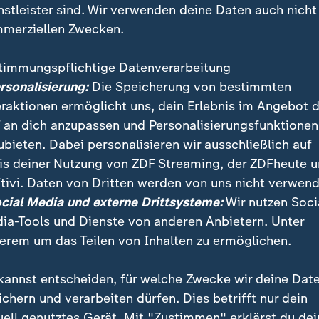
nstleister sind. Wir verwenden deine Daten auch nicht
merziellen Zwecken.
timmungspflichtige Datenverarbeitung
ersonalisierung:
Die Speicherung von bestimmten
eraktionen ermöglicht uns, dein Erlebnis im Angebot 
 an dich anzupassen und Personalisierungsfunktionen
ubieten. Dabei personalisieren wir ausschließlich auf
is deiner Nutzung von ZDF Streaming, der ZDFheute 
chgängig Schutzkonzepte überall dort haben, wo Kind
tivi. Daten von Dritten werden von uns nicht verwend
amilie aufhalten", sagt die Missbrauchsbeauftragte K
ocial Media und externe Drittsysteme:
Wir nutzen Soci
nderschutz.
ia-Tools und Dienste von anderen Anbietern. Unter
erem um das Teilen von Inhalten zu ermöglichen.
kannst entscheiden, für welche Zwecke wir deine Dat
ichern und verarbeiten dürfen. Dies betrifft nur dein
uell genutztes Gerät. Mit "Zustimmen" erklärst du dei