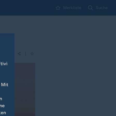
Merkliste
Suche
enz"
|
tivi
 Mit
n
ine
ten