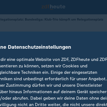
egationsplatz: Bundesliga: Klub-Trio kämpft um Relegationsplatz
egationsplatz
: Klub-Trio kämpft um Relegationsp
ine Datenschutzeinstellungen
15.05.2026 
dir eine optimale Website von ZDF, ZDFheute und ZDF
sentieren zu können, setzen wir Cookies und
gleichbare Techniken ein. Einige der eingesetzten
hniken sind unbedingt erforderlich für unser Angebot.
ner Zustimmung dürfen wir und unsere Dienstleister
über hinaus Informationen auf deinem Gerät speicher
/oder abrufen. Dabei geben wir deine Daten ohne de
willigung nicht an Dritte weiter, die nicht unsere direk