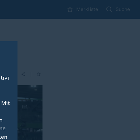
Merkliste
Suche
latz
|
| 05:30
tivi
 Mit
n
ine
ten