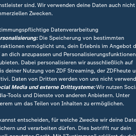
nstleister sind. Wir verwenden deine Daten auch nicht
merziellen Zwecken.
timmungspflichtige Datenverarbeitung
ersonalisierung:
Die Speicherung von bestimmten
eraktionen ermöglicht uns, dein Erlebnis im Angebot 
 an dich anzupassen und Personalisierungsfunktionen
ubieten. Dabei personalisieren wir ausschließlich auf
is deiner Nutzung von ZDF Streaming, der ZDFheute 
tivi. Daten von Dritten werden von uns nicht verwend
g, der 1. FC Heidenheim und der FC St. Pauli gehen p
ocial Media und externe Drittsysteme:
Wir nutzen Soci
r Fußball-Bundesliga und kämpfen um den Relegationsp
ia-Tools und Dienste von anderen Anbietern. Unter
reffen zudem im direkten Duell aufeinander.
erem um das Teilen von Inhalten zu ermöglichen.
kannst entscheiden, für welche Zwecke wir deine Dat
ichern und verarbeiten dürfen. Dies betrifft nur dein