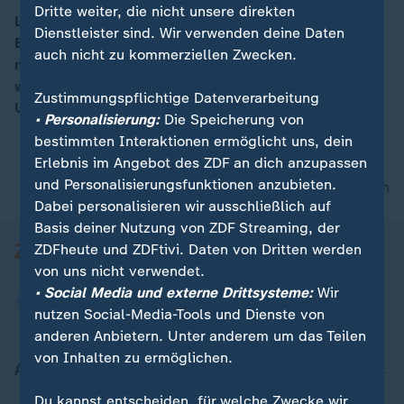
Dritte weiter, die nicht unsere direkten
Laut den USA hätten die Europäer "unrealistische
Dienstleister sind. Wir verwenden deine Daten
Erwartungen" bezüglich des Ukrainekriegs. Es gehe
00:16
auch nicht zu kommerziellen Zwecken.
nun darum, "die Sicherheit der Ukraine und der EU zu
wahren", berichtet ZDF-Korrespondent Wolf-Christian
Zustimmungspflichtige Datenverarbeitung
Ulrich.
• Personalisierung:
Die Speicherung von
bestimmten Interaktionen ermöglicht uns, dein
Erlebnis im Angebot des ZDF an dich anzupassen
und Personalisierungsfunktionen anzubieten.
nach oben
Dabei personalisieren wir ausschließlich auf
Basis deiner Nutzung von ZDF Streaming, der
ZDFheute und ZDFtivi. Daten von Dritten werden
von uns nicht verwendet.
• Social Media und externe Drittsysteme:
Wir
nutzen Social-Media-Tools und Dienste von
anderen Anbietern. Unter anderem um das Teilen
von Inhalten zu ermöglichen.
Aktuell bei ZDFheute
Du kannst entscheiden, für welche Zwecke wir