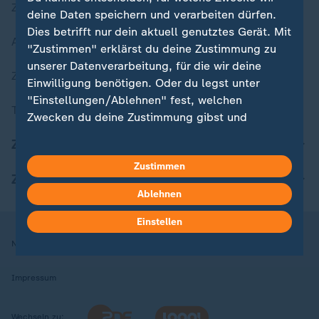
Zuletzt veröffentlicht
deine Daten speichern und verarbeiten dürfen.
Dies betrifft nur dein aktuell genutztes Gerät. Mit
Aktuelle Sendungs-Videos
"Zustimmen" erklärst du deine Zustimmung zu
unserer Datenverarbeitung, für die wir deine
ZDFheute Stories
Einwilligung benötigen. Oder du legst unter
"Einstellungen/Ablehnen" fest, welchen
Themen im Überblick
Zwecken du deine Zustimmung gibst und
welchen nicht. Deine Datenschutzeinstellungen
ZDFheute Update
kannst du jederzeit mit Wirkung für die Zukunft
Zustimmen
in deinen Einstellungen widerrufen oder ändern.
ZDFheute Apps
Ablehnen
Hier findest du das Impressum.
Weitere Informationen findest du in unserer
Einstellen
Datenschutzerklärung.
Nutzungsbedingungen
Datenschutz
Datenschutzeinstellungen
Impressum
Wechseln zu: