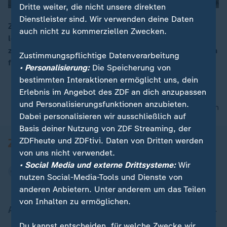
Dritte weiter, die nicht unsere direkten
Dienstleister sind. Wir verwenden deine Daten
Zwei Syrer, die zur Zeit Assads im türkischen Exil
auch nicht zu kommerziellen Zwecken.
lebten und kurz nach seiner Flucht nach Syrien
00:15
zurückkehrten, sprechen über die aktuellen Aussichten
Zustimmungspflichtige Datenverarbeitung
für Rückkehrer und für den Wiederaufbau.
• Personalisierung:
Die Speicherung von
bestimmten Interaktionen ermöglicht uns, dein
Erlebnis im Angebot des ZDF an dich anzupassen
und Personalisierungsfunktionen anzubieten.
nach oben
Dabei personalisieren wir ausschließlich auf
Basis deiner Nutzung von ZDF Streaming, der
ZDFheute und ZDFtivi. Daten von Dritten werden
von uns nicht verwendet.
• Social Media und externe Drittsysteme:
Wir
nutzen Social-Media-Tools und Dienste von
anderen Anbietern. Unter anderem um das Teilen
von Inhalten zu ermöglichen.
Aktuell bei ZDFheute
Du kannst entscheiden, für welche Zwecke wir