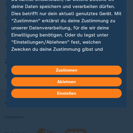
Zuletzt veröffentlicht
deine Daten speichern und verarbeiten dürfen.
Dies betrifft nur dein aktuell genutztes Gerät. Mit
Aktuelle Sendungs-Videos
"Zustimmen" erklärst du deine Zustimmung zu
unserer Datenverarbeitung, für die wir deine
ZDFheute Stories
Einwilligung benötigen. Oder du legst unter
"Einstellungen/Ablehnen" fest, welchen
Themen im Überblick
Zwecken du deine Zustimmung gibst und
welchen nicht. Deine Datenschutzeinstellungen
ZDFheute Update
kannst du jederzeit mit Wirkung für die Zukunft
in deinen Einstellungen widerrufen oder ändern.
Zustimmen
ZDFheute Apps
Ablehnen
Hier findest du das Impressum.
Weitere Informationen findest du in unserer
Einstellen
Datenschutzerklärung.
Nutzungsbedingungen
Datenschutz
Datenschutzeinstellungen
Impressum