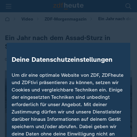
Ein Jahr nach dem 
Video
ZDF-Morgenmagazin
Ein Jahr nach dem Assad-Sturz in
Syrien
Deine Datenschutzeinstellungen
|
08.12.2025 | 05:30
Um dir eine optimale Website von ZDF, ZDFheute
und ZDFtivi präsentieren zu können, setzen wir
Cookies und vergleichbare Techniken ein. Einige
der eingesetzten Techniken sind unbedingt
erforderlich für unser Angebot. Mit deiner
Zustimmung dürfen wir und unsere Dienstleister
darüber hinaus Informationen auf deinem Gerät
speichern und/oder abrufen. Dabei geben wir
deine Daten ohne deine Einwilligung nicht an