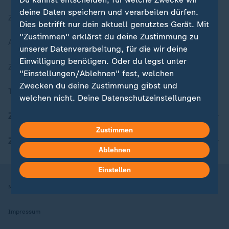
deine Daten speichern und verarbeiten dürfen.
Zuletzt veröffentlicht
Dies betrifft nur dein aktuell genutztes Gerät. Mit
"Zustimmen" erklärst du deine Zustimmung zu
Aktuelle Sendungs-Videos
unserer Datenverarbeitung, für die wir deine
Einwilligung benötigen. Oder du legst unter
ZDFheute Stories
"Einstellungen/Ablehnen" fest, welchen
Zwecken du deine Zustimmung gibst und
Themen im Überblick
welchen nicht. Deine Datenschutzeinstellungen
kannst du jederzeit mit Wirkung für die Zukunft
ZDFheute Update
in deinen Einstellungen widerrufen oder ändern.
Zustimmen
ZDFheute Apps
Hier findest du das Impressum.
Ablehnen
Weitere Informationen findest du in unserer
Einstellen
Datenschutzerklärung.
Nutzungsbedingungen
Datenschutz
Datenschutzeinstellungen
Impressum