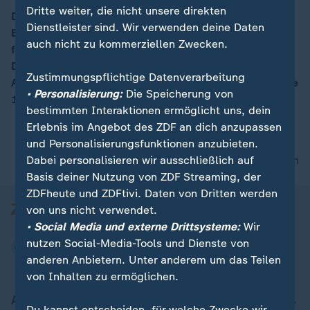
Dritte weiter, die nicht unsere direkten
Der Dienstag zeigt sich zweigeteilt: Während sich das
Dienstleister sind. Wir verwenden deine Daten
Bergland und Alpenvorland über viel Sonnenschein
00:15
auch nicht zu kommerziellen Zwecken.
freuen können, kämpft der Norden mit Regenwolken.
Dazwischen: Zäher Nebel mit nur kurzen sonnigen
Zustimmungspflichtige Datenverarbeitung
Abschnitten. Die Temperaturen erreichen frühlingshafte
• Personalisierung:
Die Speicherung von
19 Grad.
bestimmten Interaktionen ermöglicht uns, dein
Erlebnis im Angebot des ZDF an dich anzupassen
und Personalisierungsfunktionen anzubieten.
Dabei personalisieren wir ausschließlich auf
nach oben
Basis deiner Nutzung von ZDF Streaming, der
ZDFheute und ZDFtivi. Daten von Dritten werden
von uns nicht verwendet.
• Social Media und externe Drittsysteme:
Wir
nutzen Social-Media-Tools und Dienste von
anderen Anbietern. Unter anderem um das Teilen
von Inhalten zu ermöglichen.
Aktuell bei ZDFheute
Du kannst entscheiden, für welche Zwecke wir