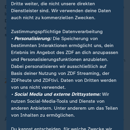
Dritte weiter, die nicht unsere direkten
Der Norden zeigt sich heute stark bewölkt, während es
Dienstleister sind. Wir verwenden deine Daten
im Hochschwarzwald und an den Alpen sonnig wird.
00:16
auch nicht zu kommerziellen Zwecken.
Die Temperaturen erreichen milde 11 bis 16 Grad. An
der Küste weht ein kräftiger Westwind mit teils
Zustimmungspflichtige Datenverarbeitung
stürmischen Böen.
• Personalisierung:
Die Speicherung von
bestimmten Interaktionen ermöglicht uns, dein
Erlebnis im Angebot des ZDF an dich anzupassen
und Personalisierungsfunktionen anzubieten.
nach oben
Dabei personalisieren wir ausschließlich auf
Basis deiner Nutzung von ZDF Streaming, der
ZDFheute und ZDFtivi. Daten von Dritten werden
von uns nicht verwendet.
• Social Media und externe Drittsysteme:
Wir
nutzen Social-Media-Tools und Dienste von
anderen Anbietern. Unter anderem um das Teilen
von Inhalten zu ermöglichen.
Aktuell bei ZDFheute
Du kannst entscheiden, für welche Zwecke wir