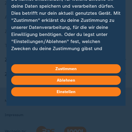
Zuletzt veröffentlicht
deine Daten speichern und verarbeiten dürfen.
Dies betrifft nur dein aktuell genutztes Gerät. Mit
Aktuelle Sendungs-Videos
"Zustimmen" erklärst du deine Zustimmung zu
unserer Datenverarbeitung, für die wir deine
ZDFheute Stories
Einwilligung benötigen. Oder du legst unter
"Einstellungen/Ablehnen" fest, welchen
Themen im Überblick
Zwecken du deine Zustimmung gibst und
welchen nicht. Deine Datenschutzeinstellungen
ZDFheute Update
kannst du jederzeit mit Wirkung für die Zukunft
Zustimmen
in deinen Einstellungen widerrufen oder ändern.
ZDFheute Apps
Ablehnen
Hier findest du das Impressum.
Weitere Informationen findest du in unserer
Einstellen
Datenschutzerklärung.
Nutzungsbedingungen
Datenschutz
Datenschutzeinstellungen
Impressum
Wechseln zu: