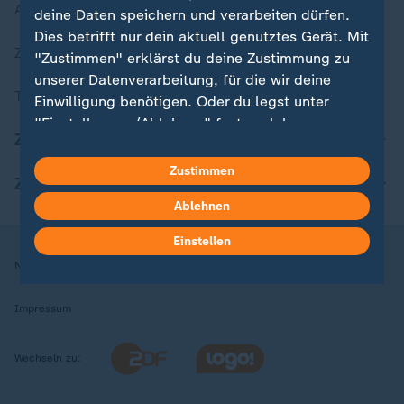
Aktuelle Sendungs-Videos
deine Daten speichern und verarbeiten dürfen.
Dies betrifft nur dein aktuell genutztes Gerät. Mit
ZDFheute Stories
"Zustimmen" erklärst du deine Zustimmung zu
unserer Datenverarbeitung, für die wir deine
Themen im Überblick
Einwilligung benötigen. Oder du legst unter
"Einstellungen/Ablehnen" fest, welchen
ZDFheute Update
Zwecken du deine Zustimmung gibst und
welchen nicht. Deine Datenschutzeinstellungen
Zustimmen
ZDFheute Apps
kannst du jederzeit mit Wirkung für die Zukunft
Ablehnen
in deinen Einstellungen widerrufen oder ändern.
Einstellen
Hier findest du das Impressum.
Nutzungsbedingungen
Datenschutz
Datenschutzeinstellungen
Weitere Informationen findest du in unserer
Datenschutzerklärung.
Impressum
Wechseln zu: