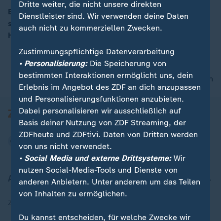
Dritte weiter, die nicht unsere direkten
Ein Wolkenpaket bringt leichte Schauer. Im Südosten
Dienstleister sind. Wir verwenden deine Daten
sind zudem Gewitter erwartbar. Die
auch nicht zu kommerziellen Zwecken.
00:15
Höchsttemperaturen liegen zwischen 20 und 29 Grad.
Zustimmungspflichtige Datenverarbeitung
• Personalisierung:
Die Speicherung von
bestimmten Interaktionen ermöglicht uns, dein
nach oben
Erlebnis im Angebot des ZDF an dich anzupassen
und Personalisierungsfunktionen anzubieten.
Dabei personalisieren wir ausschließlich auf
Basis deiner Nutzung von ZDF Streaming, der
ZDFheute und ZDFtivi. Daten von Dritten werden
von uns nicht verwendet.
• Social Media und externe Drittsysteme:
Wir
nutzen Social-Media-Tools und Dienste von
Aktuell bei ZDFheute
anderen Anbietern. Unter anderem um das Teilen
von Inhalten zu ermöglichen.
Zuletzt veröffentlicht
Du kannst entscheiden, für welche Zwecke wir