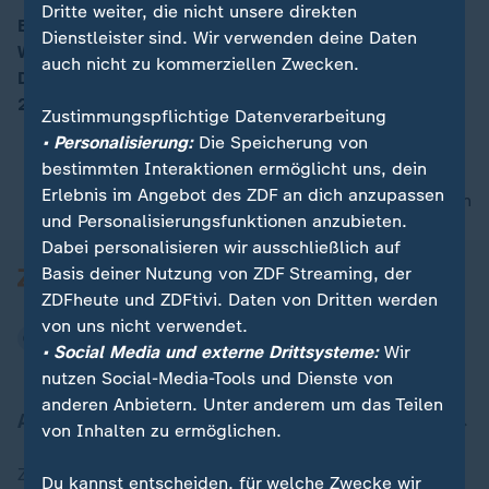
Dritte weiter, die nicht unsere direkten
Ein Tiefdruckgebiet aus Nordwest bringt Regen und
Dienstleister sind. Wir verwenden deine Daten
Wind über den Tag. Ganz im Osten bleibt es trocken.
00:16
auch nicht zu kommerziellen Zwecken.
Die Tageshöchsttemperaturen liegen zwischen 16 und
22 Grad.
Zustimmungspflichtige Datenverarbeitung
• Personalisierung:
Die Speicherung von
bestimmten Interaktionen ermöglicht uns, dein
Erlebnis im Angebot des ZDF an dich anzupassen
nach oben
und Personalisierungsfunktionen anzubieten.
Dabei personalisieren wir ausschließlich auf
Basis deiner Nutzung von ZDF Streaming, der
ZDFheute und ZDFtivi. Daten von Dritten werden
von uns nicht verwendet.
• Social Media und externe Drittsysteme:
Wir
nutzen Social-Media-Tools und Dienste von
anderen Anbietern. Unter anderem um das Teilen
Aktuell bei ZDFheute
von Inhalten zu ermöglichen.
Zuletzt veröffentlicht
Du kannst entscheiden, für welche Zwecke wir