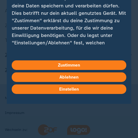
deine Daten speichern und verarbeiten dürfen.
Aktuelle Sendungs-Videos
Dies betrifft nur dein aktuell genutztes Gerät. Mit
"Zustimmen" erklärst du deine Zustimmung zu
ZDFheute Stories
unserer Datenverarbeitung, für die wir deine
Einwilligung benötigen. Oder du legst unter
Themen im Überblick
"Einstellungen/Ablehnen" fest, welchen
Zwecken du deine Zustimmung gibst und
ZDFheute Update
welchen nicht. Deine Datenschutzeinstellungen
kannst du jederzeit mit Wirkung für die Zukunft
Zustimmen
ZDFheute Apps
in deinen Einstellungen widerrufen oder ändern.
Ablehnen
Hier findest du das Impressum.
Einstellen
Weitere Informationen findest du in unserer
Nutzungsbedingungen
Datenschutz
Datenschutzeinstellungen
Datenschutzerklärung.
Impressum
Wechseln zu: