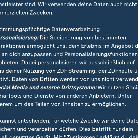
nstleister sind. Wir verwenden deine Daten auch nicht
merziellen Zwecken.
timmungspflichtige Datenverarbeitung
ersonalisierung:
Die Speicherung von bestimmten
eraktionen ermöglicht uns, dein Erlebnis im Angebot 
 an dich anzupassen und Personalisierungsfunktionen
ubieten. Dabei personalisieren wir ausschließlich auf
is deiner Nutzung von ZDF Streaming, der ZDFheute 
nfluss führt deutschlandweit zu sehr hohen Temperat
tivi. Daten von Dritten werden von uns nicht verwend
dienst warnt insbesondere im Westen vor extremer H
ocial Media und externe Drittsysteme:
Wir nutzen Soci
en von 25 bis zu 39 Grad.
ia-Tools und Dienste von anderen Anbietern. Unter
erem um das Teilen von Inhalten zu ermöglichen.
kannst entscheiden, für welche Zwecke wir deine Dat
ichern und verarbeiten dürfen. Dies betrifft nur dein
uell genutztes Gerät. Mit "Zustimmen" erklärst du dei