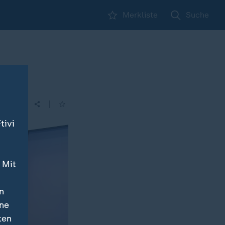
Merkliste
Suche
|
tivi
 Mit
n
ine
ten