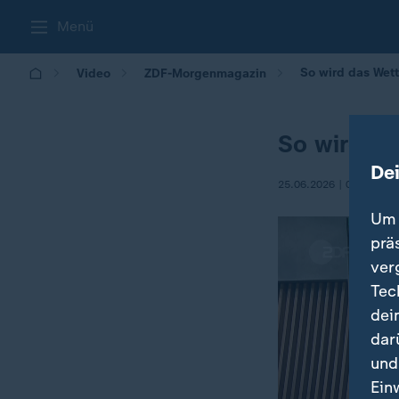
Menü
So wird das Wet
Video
ZDF-Morgenmagazin
So wird d
De
25.06.2026 | 05:30
Um 
prä
ver
Tec
dei
dar
und
Ein