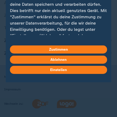
Aktuelle Sendungs-Videos
deine Daten speichern und verarbeiten dürfen.
Dies betrifft nur dein aktuell genutztes Gerät. Mit
ZDFheute Stories
"Zustimmen" erklärst du deine Zustimmung zu
unserer Datenverarbeitung, für die wir deine
Themen im Überblick
Einwilligung benötigen. Oder du legst unter
"Einstellungen/Ablehnen" fest, welchen
ZDFheute Update
Zwecken du deine Zustimmung gibst und
welchen nicht. Deine Datenschutzeinstellungen
Zustimmen
ZDFheute Apps
kannst du jederzeit mit Wirkung für die Zukunft
Ablehnen
in deinen Einstellungen widerrufen oder ändern.
Einstellen
Hier findest du das Impressum.
Nutzungsbedingungen
Datenschutz
Datenschutzeinstellungen
Weitere Informationen findest du in unserer
Datenschutzerklärung.
Impressum
Wechseln zu: