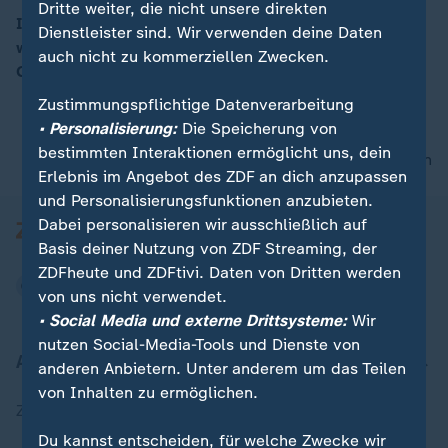
Dritte weiter, die nicht unsere direkten
In der Südwesthälfte wird es sonnig und sommerlich
Dienstleister sind. Wir verwenden deine Daten
warm. Die Temperaturen reichen von 14 bis 31 Grad.
auch nicht zu kommerziellen Zwecken.
00:13
Gewitter sind kaum noch zu erwarten.
Zustimmungspflichtige Datenverarbeitung
• Personalisierung:
Die Speicherung von
bestimmten Interaktionen ermöglicht uns, dein
nach oben
Erlebnis im Angebot des ZDF an dich anzupassen
und Personalisierungsfunktionen anzubieten.
Dabei personalisieren wir ausschließlich auf
Basis deiner Nutzung von ZDF Streaming, der
ZDFheute und ZDFtivi. Daten von Dritten werden
von uns nicht verwendet.
• Social Media und externe Drittsysteme:
Wir
nutzen Social-Media-Tools und Dienste von
Aktuell bei ZDFheute
anderen Anbietern. Unter anderem um das Teilen
von Inhalten zu ermöglichen.
Zuletzt veröffentlicht
Du kannst entscheiden, für welche Zwecke wir