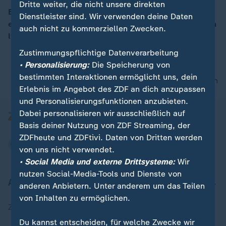
Dritte weiter, die nicht unsere direkten
Ein Tiefdruckausläufer bringt kleine Schauer und
Dienstleister sind. Wir verwenden deine Daten
eventuell auch Gewitter. Die Tageshöchsttemperaturen
auch nicht zu kommerziellen Zwecken.
00:16
liegen dabei zwischen 12 und 22 Grad.
Zustimmungspflichtige Datenverarbeitung
• Personalisierung:
Die Speicherung von
bestimmten Interaktionen ermöglicht uns, dein
nach oben
Erlebnis im Angebot des ZDF an dich anzupassen
und Personalisierungsfunktionen anzubieten.
Dabei personalisieren wir ausschließlich auf
Basis deiner Nutzung von ZDF Streaming, der
ZDFheute und ZDFtivi. Daten von Dritten werden
von uns nicht verwendet.
• Social Media und externe Drittsysteme:
Wir
nutzen Social-Media-Tools und Dienste von
Aktuell bei ZDFheute
anderen Anbietern. Unter anderem um das Teilen
von Inhalten zu ermöglichen.
Zuletzt veröffentlicht
Du kannst entscheiden, für welche Zwecke wir