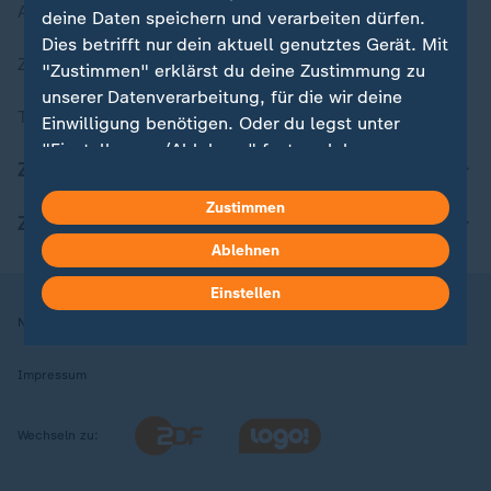
Aktuelle Sendungs-Videos
deine Daten speichern und verarbeiten dürfen.
Dies betrifft nur dein aktuell genutztes Gerät. Mit
ZDFheute Stories
"Zustimmen" erklärst du deine Zustimmung zu
unserer Datenverarbeitung, für die wir deine
Themen im Überblick
Einwilligung benötigen. Oder du legst unter
"Einstellungen/Ablehnen" fest, welchen
ZDFheute Update
Zwecken du deine Zustimmung gibst und
welchen nicht. Deine Datenschutzeinstellungen
Zustimmen
ZDFheute Apps
kannst du jederzeit mit Wirkung für die Zukunft
Ablehnen
in deinen Einstellungen widerrufen oder ändern.
Einstellen
Hier findest du das Impressum.
Nutzungsbedingungen
Datenschutz
Datenschutzeinstellungen
Weitere Informationen findest du in unserer
Datenschutzerklärung.
Impressum
Wechseln zu: