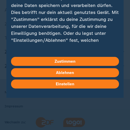
deine Daten speichern und verarbeiten dürfen.
Aktuelle Sendungs-Videos
Dies betrifft nur dein aktuell genutztes Gerät. Mit
"Zustimmen" erklärst du deine Zustimmung zu
ZDFheute Stories
unserer Datenverarbeitung, für die wir deine
Einwilligung benötigen. Oder du legst unter
Themen im Überblick
"Einstellungen/Ablehnen" fest, welchen
Zwecken du deine Zustimmung gibst und
ZDFheute Update
welchen nicht. Deine Datenschutzeinstellungen
kannst du jederzeit mit Wirkung für die Zukunft
Zustimmen
ZDFheute Apps
in deinen Einstellungen widerrufen oder ändern.
Ablehnen
Hier findest du das Impressum.
Einstellen
Weitere Informationen findest du in unserer
Nutzungsbedingungen
Datenschutz
Datenschutzeinstellungen
Datenschutzerklärung.
Impressum
Wechseln zu: