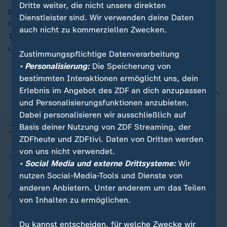
Dritte weiter, die nicht unsere direkten
Eisregen und Glatteis sorgen heute vor allem im
Dienstleister sind. Wir verwenden deine Daten
Nordosten für gefährliche Bedingungen. Die
00:16
auch nicht zu kommerziellen Zwecken.
Tageshöchsttemperaturen liegen dabei zwischen -2
und 10 Grad.
Zustimmungspflichtige Datenverarbeitung
• Personalisierung:
Die Speicherung von
bestimmten Interaktionen ermöglicht uns, dein
Erlebnis im Angebot des ZDF an dich anzupassen
nach oben
und Personalisierungsfunktionen anzubieten.
Dabei personalisieren wir ausschließlich auf
Basis deiner Nutzung von ZDF Streaming, der
ZDFheute und ZDFtivi. Daten von Dritten werden
von uns nicht verwendet.
• Social Media und externe Drittsysteme:
Wir
nutzen Social-Media-Tools und Dienste von
anderen Anbietern. Unter anderem um das Teilen
Aktuell bei ZDFheute
von Inhalten zu ermöglichen.
Zuletzt veröffentlicht
Du kannst entscheiden, für welche Zwecke wir