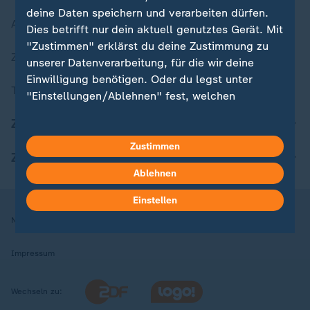
deine Daten speichern und verarbeiten dürfen.
Aktuelle Sendungs-Videos
Dies betrifft nur dein aktuell genutztes Gerät. Mit
"Zustimmen" erklärst du deine Zustimmung zu
ZDFheute Stories
unserer Datenverarbeitung, für die wir deine
Einwilligung benötigen. Oder du legst unter
Themen im Überblick
"Einstellungen/Ablehnen" fest, welchen
Zwecken du deine Zustimmung gibst und
ZDFheute Update
welchen nicht. Deine Datenschutzeinstellungen
kannst du jederzeit mit Wirkung für die Zukunft
Zustimmen
ZDFheute Apps
in deinen Einstellungen widerrufen oder ändern.
Ablehnen
Hier findest du das Impressum.
Einstellen
Weitere Informationen findest du in unserer
Nutzungsbedingungen
Datenschutz
Datenschutzeinstellungen
Datenschutzerklärung.
Impressum
Wechseln zu: