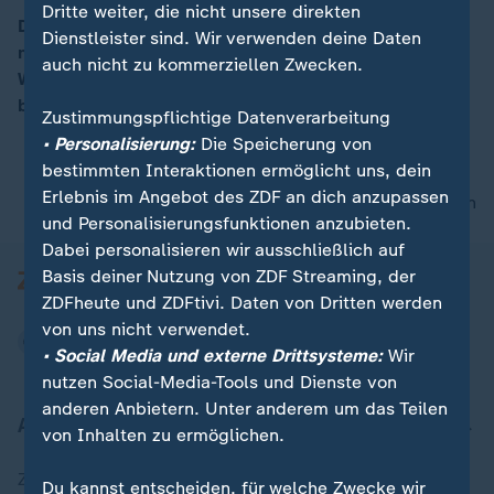
Dritte weiter, die nicht unsere direkten
Der Regen zieht heute früh nach Osten ab,
Dienstleister sind. Wir verwenden deine Daten
nachmittags kommen jedoch neue Schauer aus dem
00:15
auch nicht zu kommerziellen Zwecken.
Westen nach. Vereinzelt tritt starker Wind auf, sonst
bleibt es mild mit Höchsttemperaturen von 17 Grad.
Zustimmungspflichtige Datenverarbeitung
• Personalisierung:
Die Speicherung von
bestimmten Interaktionen ermöglicht uns, dein
Erlebnis im Angebot des ZDF an dich anzupassen
nach oben
und Personalisierungsfunktionen anzubieten.
Dabei personalisieren wir ausschließlich auf
Basis deiner Nutzung von ZDF Streaming, der
ZDFheute und ZDFtivi. Daten von Dritten werden
von uns nicht verwendet.
• Social Media und externe Drittsysteme:
Wir
nutzen Social-Media-Tools und Dienste von
anderen Anbietern. Unter anderem um das Teilen
Aktuell bei ZDFheute
von Inhalten zu ermöglichen.
Zuletzt veröffentlicht
Du kannst entscheiden, für welche Zwecke wir