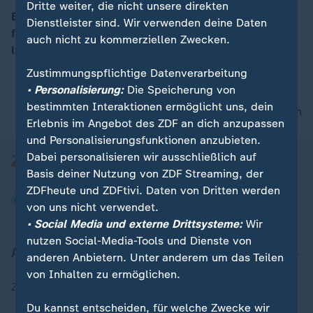
Dritte weiter, die nicht unsere direkten
Eine ausgeprägte Hochdruckzone vom Westen sorgt
Dienstleister sind. Wir verwenden deine Daten
für milde Temperaturen. Die Tageshöchsttemperaturen
auch nicht zu kommerziellen Zwecken.
00:17
liegen dabei zwischen 15 und 24 Grad.
Zustimmungspflichtige Datenverarbeitung
• Personalisierung:
Die Speicherung von
bestimmten Interaktionen ermöglicht uns, dein
nach oben
Erlebnis im Angebot des ZDF an dich anzupassen
und Personalisierungsfunktionen anzubieten.
Dabei personalisieren wir ausschließlich auf
Basis deiner Nutzung von ZDF Streaming, der
ZDFheute und ZDFtivi. Daten von Dritten werden
von uns nicht verwendet.
• Social Media und externe Drittsysteme:
Wir
nutzen Social-Media-Tools und Dienste von
Aktuell bei ZDFheute
anderen Anbietern. Unter anderem um das Teilen
von Inhalten zu ermöglichen.
Zuletzt veröffentlicht
Du kannst entscheiden, für welche Zwecke wir