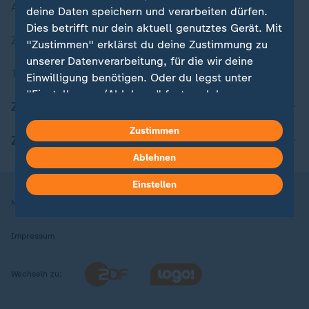
Aktuelle Sendungs-Videos
deine Daten speichern und verarbeiten dürfen.
Dies betrifft nur dein aktuell genutztes Gerät. Mit
ZDFheute Stories
"Zustimmen" erklärst du deine Zustimmung zu
unserer Datenverarbeitung, für die wir deine
Themen im Überblick
Einwilligung benötigen. Oder du legst unter
"Einstellungen/Ablehnen" fest, welchen
ZDFheute Update
Zwecken du deine Zustimmung gibst und
welchen nicht. Deine Datenschutzeinstellungen
Zustimmen
ZDFheute Apps
kannst du jederzeit mit Wirkung für die Zukunft
Ablehnen
in deinen Einstellungen widerrufen oder ändern.
Einstellen
Hier findest du das Impressum.
Nutzungsbedingungen
Datenschutz
Datenschutzeinstellungen
Weitere Informationen findest du in unserer
Datenschutzerklärung.
Impressum
Wechseln zu: