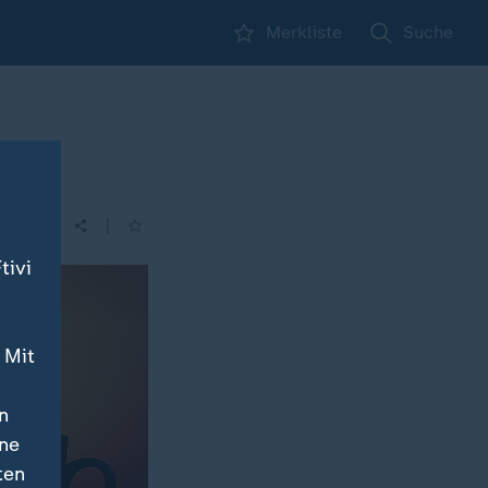
Merkliste
Suche
|
tivi
 Mit
n
ine
ten