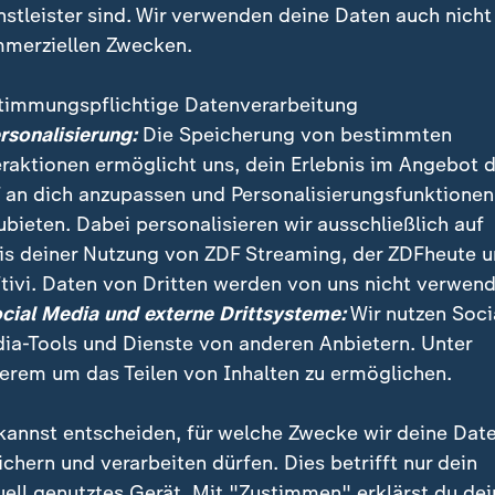
nstleister sind. Wir verwenden deine Daten auch nicht
merziellen Zwecken.
timmungspflichtige Datenverarbeitung
ersonalisierung:
Die Speicherung von bestimmten
eraktionen ermöglicht uns, dein Erlebnis im Angebot 
 an dich anzupassen und Personalisierungsfunktionen
ubieten. Dabei personalisieren wir ausschließlich auf
is deiner Nutzung von ZDF Streaming, der ZDFheute 
biet im Westen und ein Hochdruckgebiet im Osten sor
tivi. Daten von Dritten werden von uns nicht verwend
aste im Land. Die Tageshöchsttemperaturen liegen d
ocial Media und externe Drittsysteme:
Wir nutzen Soci
ia-Tools und Dienste von anderen Anbietern. Unter
erem um das Teilen von Inhalten zu ermöglichen.
kannst entscheiden, für welche Zwecke wir deine Dat
ichern und verarbeiten dürfen. Dies betrifft nur dein
uell genutztes Gerät. Mit "Zustimmen" erklärst du dei