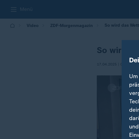
Menü
So wird das Wet
Video
ZDF-Morgenmagazin
So wird d
De
17.04.2025 | 05:30
Um 
prä
ver
Tec
dei
dar
und
Ein