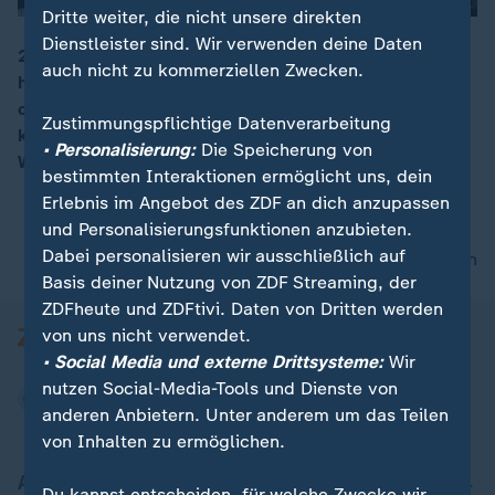
Dritte weiter, die nicht unsere direkten
Dienstleister sind. Wir verwenden deine Daten
2.800m über dem Meeresspiegel liegt Sucre, die
auch nicht zu kommerziellen Zwecken.
historische Hauptstadt Boliviens. Wegen der
00:15
charmanten Atmosphäre und der wunderschönen,
Zustimmungspflichtige Datenverarbeitung
kolonialen Architektur zählt Sucre zum UNESCO
• Personalisierung:
Die Speicherung von
Welterbe.
bestimmten Interaktionen ermöglicht uns, dein
Erlebnis im Angebot des ZDF an dich anzupassen
und Personalisierungsfunktionen anzubieten.
Dabei personalisieren wir ausschließlich auf
nach oben
Basis deiner Nutzung von ZDF Streaming, der
ZDFheute und ZDFtivi. Daten von Dritten werden
von uns nicht verwendet.
• Social Media und externe Drittsysteme:
Wir
nutzen Social-Media-Tools und Dienste von
anderen Anbietern. Unter anderem um das Teilen
von Inhalten zu ermöglichen.
Aktuell bei ZDFheute
Du kannst entscheiden, für welche Zwecke wir