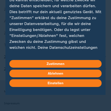
deine Daten speichern und verarbeiten dürfen.
Zuletzt veröffentlicht
Dies betrifft nur dein aktuell genutztes Gerät. Mit
"Zustimmen" erklärst du deine Zustimmung zu
Aktuelle Sendungs-Videos
unserer Datenverarbeitung, für die wir deine
Einwilligung benötigen. Oder du legst unter
ZDFheute Stories
"Einstellungen/Ablehnen" fest, welchen
Zwecken du deine Zustimmung gibst und
Themen im Überblick
welchen nicht. Deine Datenschutzeinstellungen
kannst du jederzeit mit Wirkung für die Zukunft
ZDFheute Update
in deinen Einstellungen widerrufen oder ändern.
Zustimmen
ZDFheute Apps
Hier findest du das Impressum.
Ablehnen
Weitere Informationen findest du in unserer
Datenschutzerklärung.
Einstellen
Nutzungsbedingungen
Datenschutz
Datenschutzeinstellungen
Impressum