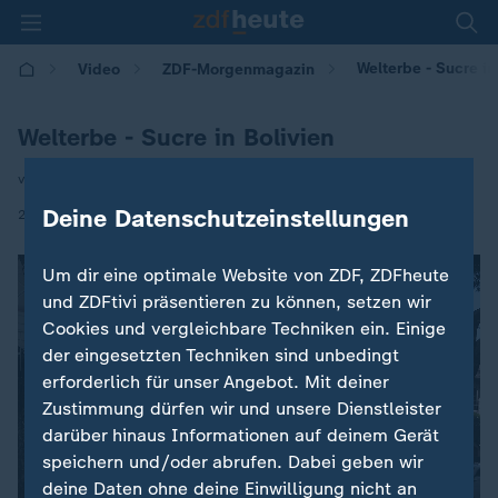
Welterbe - Sucre in
Video
ZDF-Morgenmagazin
Welterbe - Sucre in Bolivien
von Christoph Röckerath
|
Deine Datenschutzeinstellungen
21.07.2025 | 05:30
Um dir eine optimale Website von ZDF, ZDFheute
und ZDFtivi präsentieren zu können, setzen wir
Cookies und vergleichbare Techniken ein. Einige
der eingesetzten Techniken sind unbedingt
erforderlich für unser Angebot. Mit deiner
Zustimmung dürfen wir und unsere Dienstleister
darüber hinaus Informationen auf deinem Gerät
speichern und/oder abrufen. Dabei geben wir
deine Daten ohne deine Einwilligung nicht an