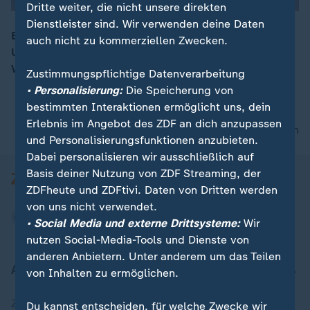
Dritte weiter, die nicht unsere direkten
Dienstleister sind. Wir verwenden deine Daten
Es gäbe "keine Alternative zur Unterstützung der
auch nicht zu kommerziellen Zwecken.
Ukraine", so Manfred Weber (CSU), Europäische
00:16
Volkspartei-Vorsitzender.
Zustimmungspflichtige Datenverarbeitung
• Personalisierung:
Die Speicherung von
bestimmten Interaktionen ermöglicht uns, dein
Erlebnis im Angebot des ZDF an dich anzupassen
nach oben
und Personalisierungsfunktionen anzubieten.
Dabei personalisieren wir ausschließlich auf
Basis deiner Nutzung von ZDF Streaming, der
ZDFheute und ZDFtivi. Daten von Dritten werden
von uns nicht verwendet.
• Social Media und externe Drittsysteme:
Wir
nutzen Social-Media-Tools und Dienste von
anderen Anbietern. Unter anderem um das Teilen
Aktuell bei ZDFheute
von Inhalten zu ermöglichen.
Zuletzt veröffentlicht
Du kannst entscheiden, für welche Zwecke wir