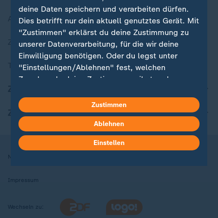
deine Daten speichern und verarbeiten dürfen.
Aktuelle Sendungs-Videos
Dies betrifft nur dein aktuell genutztes Gerät. Mit
"Zustimmen" erklärst du deine Zustimmung zu
ZDFheute Stories
unserer Datenverarbeitung, für die wir deine
Einwilligung benötigen. Oder du legst unter
Themen im Überblick
"Einstellungen/Ablehnen" fest, welchen
Zwecken du deine Zustimmung gibst und
ZDFheute Update
welchen nicht. Deine Datenschutzeinstellungen
kannst du jederzeit mit Wirkung für die Zukunft
Zustimmen
ZDFheute Apps
in deinen Einstellungen widerrufen oder ändern.
Ablehnen
Hier findest du das Impressum.
Einstellen
Weitere Informationen findest du in unserer
Nutzungsbedingungen
Datenschutz
Datenschutzeinstellungen
Datenschutzerklärung.
Impressum
Wechseln zu: