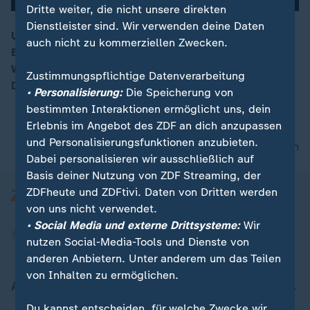
Dritte weiter, die nicht unsere direkten
Dienstleister sind. Wir verwenden deine Daten
Um bis 2045 klimaneutral zu werden, will die
auch nicht zu kommerziellen Zwecken.
Bundesregierung fossile Brennstoffe durch grünen
00:16
Wasserstoff ersetzen. Doch die Transformation stellt
Zustimmungspflichtige Datenverarbeitung
Deutschland vor Herausforderungen.
• Personalisierung:
Die Speicherung von
bestimmten Interaktionen ermöglicht uns, dein
Erlebnis im Angebot des ZDF an dich anzupassen
und Personalisierungsfunktionen anzubieten.
nach oben
Dabei personalisieren wir ausschließlich auf
Basis deiner Nutzung von ZDF Streaming, der
ZDFheute und ZDFtivi. Daten von Dritten werden
von uns nicht verwendet.
• Social Media und externe Drittsysteme:
Wir
nutzen Social-Media-Tools und Dienste von
anderen Anbietern. Unter anderem um das Teilen
von Inhalten zu ermöglichen.
Aktuell bei ZDFheute
Du kannst entscheiden, für welche Zwecke wir