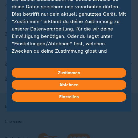
Zuletzt veröffentlicht
deine Daten speichern und verarbeiten dürfen.
Dies betrifft nur dein aktuell genutztes Gerät. Mit
Aktuelle Sendungs-Videos
"Zustimmen" erklärst du deine Zustimmung zu
unserer Datenverarbeitung, für die wir deine
ZDFheute Stories
Einwilligung benötigen. Oder du legst unter
"Einstellungen/Ablehnen" fest, welchen
Themen im Überblick
Zwecken du deine Zustimmung gibst und
welchen nicht. Deine Datenschutzeinstellungen
ZDFheute Update
kannst du jederzeit mit Wirkung für die Zukunft
in deinen Einstellungen widerrufen oder ändern.
Zustimmen
ZDFheute Apps
Ablehnen
Hier findest du das Impressum.
Weitere Informationen findest du in unserer
Einstellen
Datenschutzerklärung.
Nutzungsbedingungen
Datenschutz
Datenschutzeinstellungen
Impressum