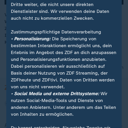
Dritte weiter, die nicht unsere direkten
Dienstleister sind. Wir verwenden deine Daten
Von seitens Iran gäbe es keine
auch nicht zu kommerziellen Zwecken.
Waffenstillstandsvereinbarung, aber eine "vorsichtige
00:15
Zustimmung, nicht mehr anzugreifen", sollte auch
Zustimmungspflichtige Datenverarbeitung
Israel den Beschuss einstellen, so ZDF-
• Personalisierung:
Die Speicherung von
Korrespondentin Claudia Bates in Washington.
bestimmten Interaktionen ermöglicht uns, dein
Erlebnis im Angebot des ZDF an dich anzupassen
und Personalisierungsfunktionen anzubieten.
Dabei personalisieren wir ausschließlich auf
nach oben
Basis deiner Nutzung von ZDF Streaming, der
ZDFheute und ZDFtivi. Daten von Dritten werden
von uns nicht verwendet.
• Social Media und externe Drittsysteme:
Wir
nutzen Social-Media-Tools und Dienste von
anderen Anbietern. Unter anderem um das Teilen
von Inhalten zu ermöglichen.
Aktuell bei ZDFheute
Du kannst entscheiden, für welche Zwecke wir