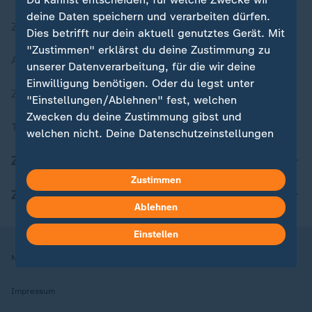
deine Daten speichern und verarbeiten dürfen.
Zuletzt veröffentlicht
Dies betrifft nur dein aktuell genutztes Gerät. Mit
"Zustimmen" erklärst du deine Zustimmung zu
Aktuelle Sendungs-Videos
unserer Datenverarbeitung, für die wir deine
Einwilligung benötigen. Oder du legst unter
ZDFheute Stories
"Einstellungen/Ablehnen" fest, welchen
Zwecken du deine Zustimmung gibst und
Themen im Überblick
welchen nicht. Deine Datenschutzeinstellungen
kannst du jederzeit mit Wirkung für die Zukunft
ZDFheute Update
in deinen Einstellungen widerrufen oder ändern.
Zustimmen
ZDFheute Apps
Hier findest du das Impressum.
Ablehnen
Weitere Informationen findest du in unserer
Datenschutzerklärung.
Einstellen
Nutzungsbedingungen
Datenschutz
Datenschutzeinstellungen
Impressum