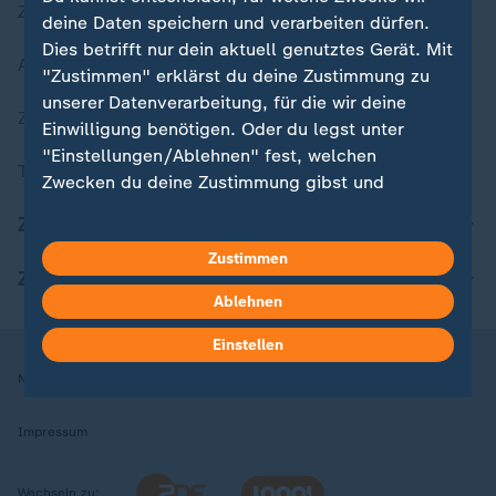
Zuletzt veröffentlicht
deine Daten speichern und verarbeiten dürfen.
Dies betrifft nur dein aktuell genutztes Gerät. Mit
Aktuelle Sendungs-Videos
"Zustimmen" erklärst du deine Zustimmung zu
unserer Datenverarbeitung, für die wir deine
ZDFheute Stories
Einwilligung benötigen. Oder du legst unter
"Einstellungen/Ablehnen" fest, welchen
Themen im Überblick
Zwecken du deine Zustimmung gibst und
welchen nicht. Deine Datenschutzeinstellungen
ZDFheute Update
kannst du jederzeit mit Wirkung für die Zukunft
Zustimmen
in deinen Einstellungen widerrufen oder ändern.
ZDFheute Apps
Ablehnen
Hier findest du das Impressum.
Weitere Informationen findest du in unserer
Einstellen
Datenschutzerklärung.
Nutzungsbedingungen
Datenschutz
Datenschutzeinstellungen
Impressum
Wechseln zu: