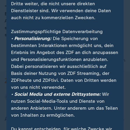
Dritte weiter, die nicht unsere direkten
"Egal wo, Nord oder Süd, es zeichnet sich das gleiche
Dienstleister sind. Wir verwenden deine Daten
Bild: eine komplette Wüste", berichtet ZDF-Reporterin
00:15
auch nicht zu kommerziellen Zwecken.
Alica Jung in Tel Aviv über Gaza. In den Trümmern
stelle sich nun die Frage, wo die Menschen jetzt leben
Zustimmungspflichtige Datenverarbeitung
sollten.
• Personalisierung:
Die Speicherung von
bestimmten Interaktionen ermöglicht uns, dein
Erlebnis im Angebot des ZDF an dich anzupassen
und Personalisierungsfunktionen anzubieten.
nach oben
Dabei personalisieren wir ausschließlich auf
Basis deiner Nutzung von ZDF Streaming, der
ZDFheute und ZDFtivi. Daten von Dritten werden
von uns nicht verwendet.
• Social Media und externe Drittsysteme:
Wir
nutzen Social-Media-Tools und Dienste von
anderen Anbietern. Unter anderem um das Teilen
von Inhalten zu ermöglichen.
Aktuell bei ZDFheute
Du kannst entscheiden, für welche Zwecke wir