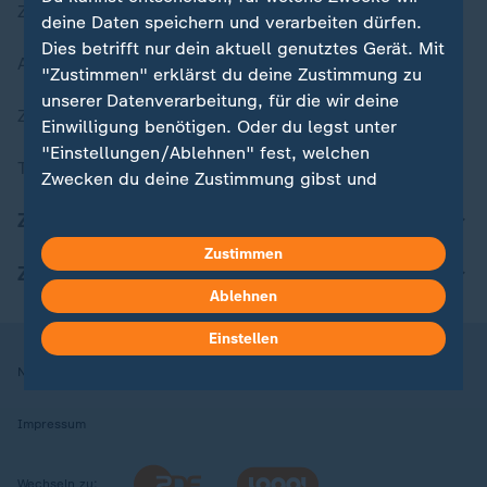
Zuletzt veröffentlicht
deine Daten speichern und verarbeiten dürfen.
Dies betrifft nur dein aktuell genutztes Gerät. Mit
Aktuelle Sendungs-Videos
"Zustimmen" erklärst du deine Zustimmung zu
unserer Datenverarbeitung, für die wir deine
ZDFheute Stories
Einwilligung benötigen. Oder du legst unter
"Einstellungen/Ablehnen" fest, welchen
Themen im Überblick
Zwecken du deine Zustimmung gibst und
welchen nicht. Deine Datenschutzeinstellungen
ZDFheute Update
kannst du jederzeit mit Wirkung für die Zukunft
Zustimmen
in deinen Einstellungen widerrufen oder ändern.
ZDFheute Apps
Ablehnen
Hier findest du das Impressum.
Weitere Informationen findest du in unserer
Einstellen
Datenschutzerklärung.
Nutzungsbedingungen
Datenschutz
Datenschutzeinstellungen
Impressum
Wechseln zu: