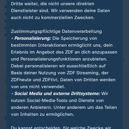
Dritte weiter, die nicht unsere direkten
America first - Wie das aussehen soll, davon werden
Dienstleister sind. Wir verwenden deine Daten
sich die Amerikaner nun Schritt für Schritt ein Bild
00:05
auch nicht zu kommerziellen Zwecken.
machen können. In einer Videobotschaft hat der
designierte US-Präsident Trump sein Programm für die
Zustimmungspflichtige Datenverarbeitung
ersten 100 Tage präsentiert.
• Personalisierung:
Die Speicherung von
bestimmten Interaktionen ermöglicht uns, dein
Erlebnis im Angebot des ZDF an dich anzupassen
und Personalisierungsfunktionen anzubieten.
nach oben
Dabei personalisieren wir ausschließlich auf
Basis deiner Nutzung von ZDF Streaming, der
ZDFheute und ZDFtivi. Daten von Dritten werden
von uns nicht verwendet.
• Social Media und externe Drittsysteme:
Wir
nutzen Social-Media-Tools und Dienste von
anderen Anbietern. Unter anderem um das Teilen
von Inhalten zu ermöglichen.
Aktuell bei ZDFheute
Du kannst entscheiden, für welche Zwecke wir