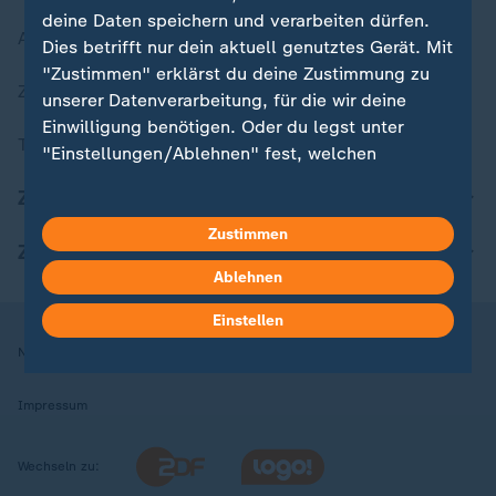
deine Daten speichern und verarbeiten dürfen.
Aktuelle Sendungs-Videos
Dies betrifft nur dein aktuell genutztes Gerät. Mit
"Zustimmen" erklärst du deine Zustimmung zu
ZDFheute Stories
unserer Datenverarbeitung, für die wir deine
Einwilligung benötigen. Oder du legst unter
Themen im Überblick
"Einstellungen/Ablehnen" fest, welchen
Zwecken du deine Zustimmung gibst und
ZDFheute Update
welchen nicht. Deine Datenschutzeinstellungen
kannst du jederzeit mit Wirkung für die Zukunft
Zustimmen
ZDFheute Apps
in deinen Einstellungen widerrufen oder ändern.
Ablehnen
Hier findest du das Impressum.
Einstellen
Weitere Informationen findest du in unserer
Nutzungsbedingungen
Datenschutz
Datenschutzeinstellungen
Datenschutzerklärung.
Impressum
Wechseln zu: