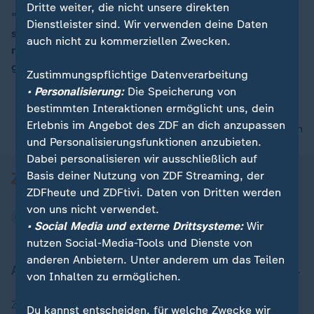
Dritte weiter, die nicht unsere direkten
"Wenn wir nicht für bessere Arbeitsbedingungen
Dienstleister sind. Wir verwenden deine Daten
streiken, werden die Jobs so unattraktiv bleiben, dass
00:16
auch nicht zu kommerziellen Zwecken.
nicht genug Menschen bereit sind, den ÖPNV zu
gewährleisten", sagt Andreas Schackert, Verdi.
Zustimmungspflichtige Datenverarbeitung
• Personalisierung:
Die Speicherung von
bestimmten Interaktionen ermöglicht uns, dein
Erlebnis im Angebot des ZDF an dich anzupassen
nach oben
und Personalisierungsfunktionen anzubieten.
Dabei personalisieren wir ausschließlich auf
Basis deiner Nutzung von ZDF Streaming, der
ZDFheute und ZDFtivi. Daten von Dritten werden
von uns nicht verwendet.
• Social Media und externe Drittsysteme:
Wir
nutzen Social-Media-Tools und Dienste von
anderen Anbietern. Unter anderem um das Teilen
Aktuell bei ZDFheute
von Inhalten zu ermöglichen.
Zuletzt veröffentlicht
Du kannst entscheiden, für welche Zwecke wir