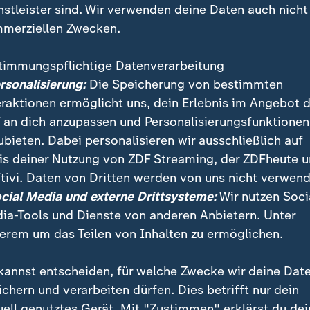
nstleister sind. Wir verwenden deine Daten auch nicht
merziellen Zwecken.
timmungspflichtige Datenverarbeitung
ersonalisierung:
Die Speicherung von bestimmten
eraktionen ermöglicht uns, dein Erlebnis im Angebot 
 an dich anzupassen und Personalisierungsfunktionen
ubieten. Dabei personalisieren wir ausschließlich auf
is deiner Nutzung von ZDF Streaming, der ZDFheute 
ter, obdachloser und verletzter Menschen werde "noc
tivi. Daten von Dritten werden von uns nicht verwend
Christof Johnen, Leiter Internationaler Zusammenarbe
ocial Media und externe Drittsysteme:
Wir nutzen Soci
auf starke lokale Strukturen" an.
ia-Tools und Dienste von anderen Anbietern. Unter
erem um das Teilen von Inhalten zu ermöglichen.
kannst entscheiden, für welche Zwecke wir deine Dat
ichern und verarbeiten dürfen. Dies betrifft nur dein
uell genutztes Gerät. Mit "Zustimmen" erklärst du dei