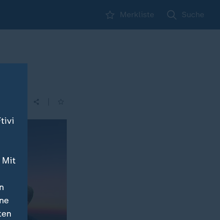
Merkliste
Suche
|
tivi
 Mit
n
ine
ten