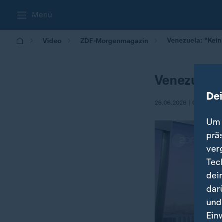
Menü
Venezuela: "Kein
Video
ZDF-Morgenmagazin
Venezuela:
De
26.06.2026 | 05:30
Um 
prä
ver
Tec
dei
dar
und
Ein