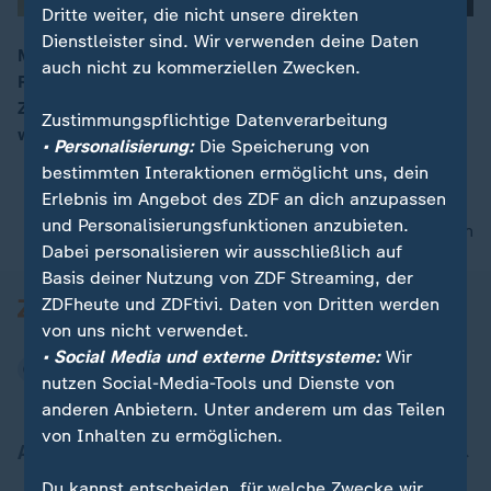
Dritte weiter, die nicht unsere direkten
Dienstleister sind. Wir verwenden deine Daten
MAGA-Aussteigerin Carter Brown kehrt Trump den
auch nicht zu kommerziellen Zwecken.
Rücken, trotz Bruch mit Familie und Freunden. Eine
00:16
ZDF-Doku zeigt persönliche Wendepunkte und
Zustimmungspflichtige Datenverarbeitung
wachsende Unzufriedenheit im Land.
• Personalisierung:
Die Speicherung von
bestimmten Interaktionen ermöglicht uns, dein
Erlebnis im Angebot des ZDF an dich anzupassen
und Personalisierungsfunktionen anzubieten.
nach oben
Dabei personalisieren wir ausschließlich auf
Basis deiner Nutzung von ZDF Streaming, der
ZDFheute und ZDFtivi. Daten von Dritten werden
von uns nicht verwendet.
• Social Media und externe Drittsysteme:
Wir
nutzen Social-Media-Tools und Dienste von
anderen Anbietern. Unter anderem um das Teilen
von Inhalten zu ermöglichen.
Aktuell bei ZDFheute
Du kannst entscheiden, für welche Zwecke wir