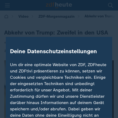
Abkehr von Trump: 
Video
ZDF-Morgenmagazin
Abkehr von Trump: Zweifel in den USA
von Elmar Theveßen | Annette Brieger
Deine Datenschutzeinstellungen
|
25.06.2026 | 05:30
Um dir eine optimale Website von ZDF, ZDFheute
und ZDFtivi präsentieren zu können, setzen wir
Cookies und vergleichbare Techniken ein. Einige
der eingesetzten Techniken sind unbedingt
erforderlich für unser Angebot. Mit deiner
Zustimmung dürfen wir und unsere Dienstleister
darüber hinaus Informationen auf deinem Gerät
speichern und/oder abrufen. Dabei geben wir
deine Daten ohne deine Einwilligung nicht an