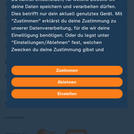
Zuletzt veröffentlicht
deine Daten speichern und verarbeiten dürfen.
Dies betrifft nur dein aktuell genutztes Gerät. Mit
Aktuelle Sendungs-Videos
"Zustimmen" erklärst du deine Zustimmung zu
unserer Datenverarbeitung, für die wir deine
ZDFheute Stories
Einwilligung benötigen. Oder du legst unter
"Einstellungen/Ablehnen" fest, welchen
Themen im Überblick
Zwecken du deine Zustimmung gibst und
welchen nicht. Deine Datenschutzeinstellungen
ZDFheute Update
kannst du jederzeit mit Wirkung für die Zukunft
Zustimmen
in deinen Einstellungen widerrufen oder ändern.
ZDFheute Apps
Ablehnen
Hier findest du das Impressum.
Weitere Informationen findest du in unserer
Einstellen
Datenschutzerklärung.
Nutzungsbedingungen
Datenschutz
Datenschutzeinstellungen
Impressum