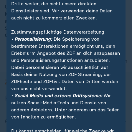
Dritte weiter, die nicht unsere direkten
US-Präsident Joe Biden hat den Republikanern im
Dienstleister sind. Wir verwenden deine Daten
Kongress in seiner Rede zur Lage der Nation die Hand
00:16
auch nicht zu kommerziellen Zwecken.
ausgestreckt und sie zur Zusammenarbeit aufgerufen.
Sehen sie hier die komplette Rede im englischen
Zustimmungspflichtige Datenverarbeitung
Original.
• Personalisierung:
Die Speicherung von
bestimmten Interaktionen ermöglicht uns, dein
Erlebnis im Angebot des ZDF an dich anzupassen
und Personalisierungsfunktionen anzubieten.
nach oben
Dabei personalisieren wir ausschließlich auf
Basis deiner Nutzung von ZDF Streaming, der
ZDFheute und ZDFtivi. Daten von Dritten werden
von uns nicht verwendet.
• Social Media und externe Drittsysteme:
Wir
nutzen Social-Media-Tools und Dienste von
anderen Anbietern. Unter anderem um das Teilen
von Inhalten zu ermöglichen.
Aktuell bei ZDFheute
Du kannst entscheiden, für welche Zwecke wir