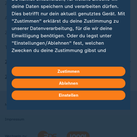
Zuletzt veröffentlicht
deine Daten speichern und verarbeiten dürfen.
Dies betrifft nur dein aktuell genutztes Gerät. Mit
Aktuelle Sendungs-Videos
"Zustimmen" erklärst du deine Zustimmung zu
unserer Datenverarbeitung, für die wir deine
ZDFheute Stories
Einwilligung benötigen. Oder du legst unter
"Einstellungen/Ablehnen" fest, welchen
Themen im Überblick
Zwecken du deine Zustimmung gibst und
welchen nicht. Deine Datenschutzeinstellungen
ZDFheute Update
kannst du jederzeit mit Wirkung für die Zukunft
Zustimmen
in deinen Einstellungen widerrufen oder ändern.
ZDFheute Apps
Ablehnen
Hier findest du das Impressum.
Weitere Informationen findest du in unserer
Einstellen
Datenschutzerklärung.
Nutzungsbedingungen
Datenschutz
Datenschutzeinstellungen
Impressum
Wechseln zu: