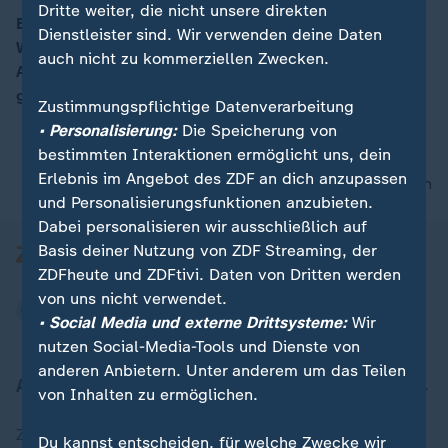
Dritte weiter, die nicht unsere direkten
Belgien gewinnt mit 4:1 gegen die USA und steht im
Dienstleister sind. Wir verwenden deine Daten
WM-Viertelfinale. Die Roten Teufel trotzen der
00:16
auch nicht zu kommerziellen Zwecken.
Aufregung um die zurückgenommene Rot-Sperre
gegen Balogun und treffen nun auf Spanien.
Zustimmungspflichtige Datenverarbeitung
• Personalisierung:
Die Speicherung von
bestimmten Interaktionen ermöglicht uns, dein
Erlebnis im Angebot des ZDF an dich anzupassen
nach oben
und Personalisierungsfunktionen anzubieten.
Dabei personalisieren wir ausschließlich auf
Basis deiner Nutzung von ZDF Streaming, der
ZDFheute und ZDFtivi. Daten von Dritten werden
von uns nicht verwendet.
• Social Media und externe Drittsysteme:
Wir
nutzen Social-Media-Tools und Dienste von
anderen Anbietern. Unter anderem um das Teilen
Aktuell bei ZDFheute
von Inhalten zu ermöglichen.
Zuletzt veröffentlicht
Du kannst entscheiden, für welche Zwecke wir