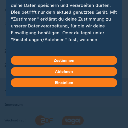
deine Daten speichern und verarbeiten dürfen.
Aktuelle Sendungs-Videos
Dies betrifft nur dein aktuell genutztes Gerät. Mit
"Zustimmen" erklärst du deine Zustimmung zu
ZDFheute Stories
unserer Datenverarbeitung, für die wir deine
Einwilligung benötigen. Oder du legst unter
Themen im Überblick
"Einstellungen/Ablehnen" fest, welchen
Zwecken du deine Zustimmung gibst und
ZDFheute Update
welchen nicht. Deine Datenschutzeinstellungen
kannst du jederzeit mit Wirkung für die Zukunft
Zustimmen
ZDFheute Apps
in deinen Einstellungen widerrufen oder ändern.
Ablehnen
Hier findest du das Impressum.
Einstellen
Weitere Informationen findest du in unserer
Nutzungsbedingungen
Datenschutz
Datenschutzeinstellungen
Datenschutzerklärung.
Impressum
Wechseln zu: