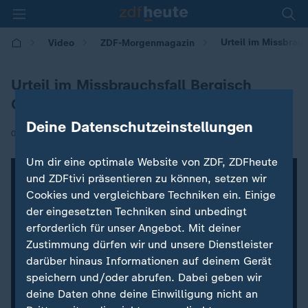
Urteil im Missbrau
Video
ZDF-Morgenmagazin
Urteil im Missbrauchsfall Bergisch
Gladbach
Deine Datenschutzeinstellungen
|
06.10.2020 | 05:00
Um dir eine optimale Website von ZDF, ZDFheute
und ZDFtivi präsentieren zu können, setzen wir
Cookies und vergleichbare Techniken ein. Einige
der eingesetzten Techniken sind unbedingt
erforderlich für unser Angebot. Mit deiner
Zustimmung dürfen wir und unsere Dienstleister
darüber hinaus Informationen auf deinem Gerät
speichern und/oder abrufen. Dabei geben wir
deine Daten ohne deine Einwilligung nicht an