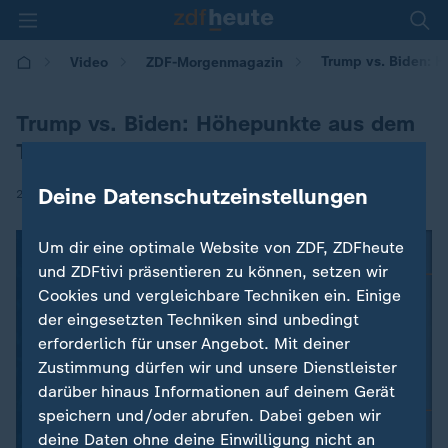
Trump vs. Biden: 
Video
ZDF-Morgenmagazin
Trump vs. Biden: Höhepunkte aus dem
TV-Duell
Deine Datenschutzeinstellungen
|
23.10.2020 | 05:30
Um dir eine optimale Website von ZDF, ZDFheute
und ZDFtivi präsentieren zu können, setzen wir
Cookies und vergleichbare Techniken ein. Einige
der eingesetzten Techniken sind unbedingt
erforderlich für unser Angebot. Mit deiner
Zustimmung dürfen wir und unsere Dienstleister
darüber hinaus Informationen auf deinem Gerät
speichern und/oder abrufen. Dabei geben wir
deine Daten ohne deine Einwilligung nicht an