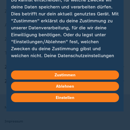
deine Daten speichern und verarbeiten dürfen.
Zuletzt veröffentlicht
Dies betrifft nur dein aktuell genutztes Gerät. Mit
"Zustimmen" erklärst du deine Zustimmung zu
Aktuelle Sendungs-Videos
unserer Datenverarbeitung, für die wir deine
Einwilligung benötigen. Oder du legst unter
ZDFheute Stories
"Einstellungen/Ablehnen" fest, welchen
Zwecken du deine Zustimmung gibst und
Themen im Überblick
welchen nicht. Deine Datenschutzeinstellungen
kannst du jederzeit mit Wirkung für die Zukunft
ZDFheute Update
in deinen Einstellungen widerrufen oder ändern.
Zustimmen
ZDFheute Apps
Hier findest du das Impressum.
Ablehnen
Weitere Informationen findest du in unserer
Datenschutzerklärung.
Einstellen
Nutzungsbedingungen
Datenschutz
Datenschutzeinstellungen
Impressum