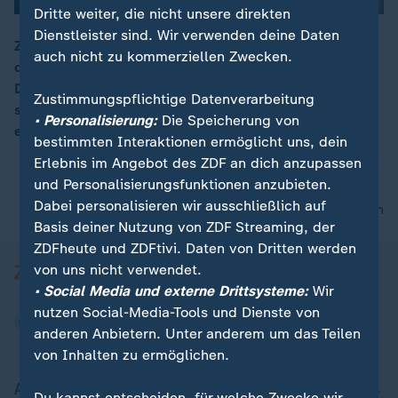
Dritte weiter, die nicht unsere direkten
Dienstleister sind. Wir verwenden deine Daten
Zwölf Tage vor der Wahl fand in Nashville/Tennessee
auch nicht zu kommerziellen Zwecken.
das zweite und letzte TV-Duell zwischen US-Präsident
00:16
Donald Trump und seinem Herausforderer Joe Biden
Zustimmungspflichtige Datenverarbeitung
statt. ZDFheute zeigt die Höhepunkte der
• Personalisierung:
Die Speicherung von
eineinhalbstündigen Debatte.
bestimmten Interaktionen ermöglicht uns, dein
Erlebnis im Angebot des ZDF an dich anzupassen
und Personalisierungsfunktionen anzubieten.
Dabei personalisieren wir ausschließlich auf
nach oben
Basis deiner Nutzung von ZDF Streaming, der
ZDFheute und ZDFtivi. Daten von Dritten werden
von uns nicht verwendet.
• Social Media und externe Drittsysteme:
Wir
nutzen Social-Media-Tools und Dienste von
anderen Anbietern. Unter anderem um das Teilen
von Inhalten zu ermöglichen.
Aktuell bei ZDFheute
Du kannst entscheiden, für welche Zwecke wir