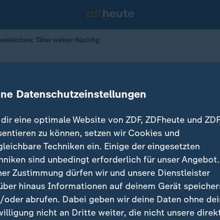
enkirchen: Täter weiter flüchtig
n Gelsenkirchen: Täter weiter flücht
ine Datenschutzeinstellungen
omas Münten
20.01.2026 
dir eine optimale Website von ZDF, ZDFheute und ZDF
sentieren zu können, setzen wir Cookies und
gleichbare Techniken ein. Einige der eingesetzten
hniken sind unbedingt erforderlich für unser Angebot.
ner Zustimmung dürfen wir und unsere Dienstleister
über hinaus Informationen auf deinem Gerät speicher
/oder abrufen. Dabei geben wir deine Daten ohne de
willigung nicht an Dritte weiter, die nicht unsere direk