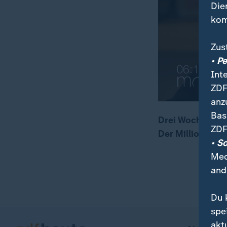
Die
kom
Zus
• P
Int
ZDF
anz
Bas
Drei Wochen nac
ZDF
Der Millionensc
00:17
02:08
• S
Med
and
Du 
spe
akt