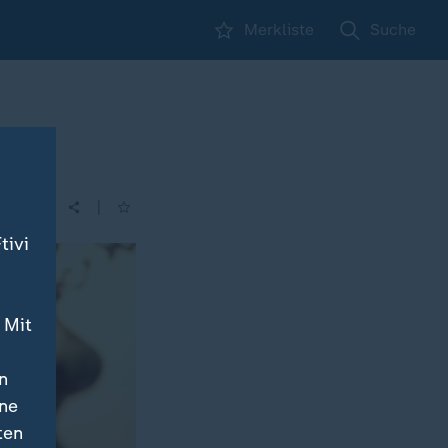
Merkliste
Suche
ig
|
| 05:30
tivi
 Mit
n
ine
ten