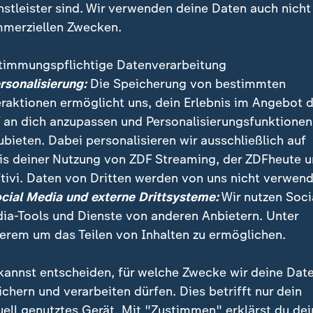
nstleister sind. Wir verwenden deine Daten auch nicht
merziellen Zwecken.
timmungspflichtige Datenverarbeitung
ersonalisierung:
Die Speicherung von bestimmten
eraktionen ermöglicht uns, dein Erlebnis im Angebot 
 an dich anzupassen und Personalisierungsfunktionen
ubieten. Dabei personalisieren wir ausschließlich auf
is deiner Nutzung von ZDF Streaming, der ZDFheute 
h dem Bankeinbruch in Gelsenkirchen fehlt von den T
tivi. Daten von Dritten werden von uns nicht verwend
haden ist groß – der emotionale Verlust kaum messba
ocial Media und externe Drittsysteme:
Wir nutzen Soci
ia-Tools und Dienste von anderen Anbietern. Unter
erem um das Teilen von Inhalten zu ermöglichen.
kannst entscheiden, für welche Zwecke wir deine Dat
ichern und verarbeiten dürfen. Dies betrifft nur dein
uell genutztes Gerät. Mit "Zustimmen" erklärst du dei