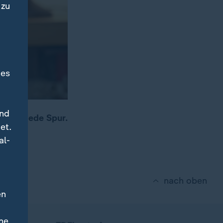
 zu
des
und
ätern jede Spur.
et.
r.
al-
nach oben
en
ne