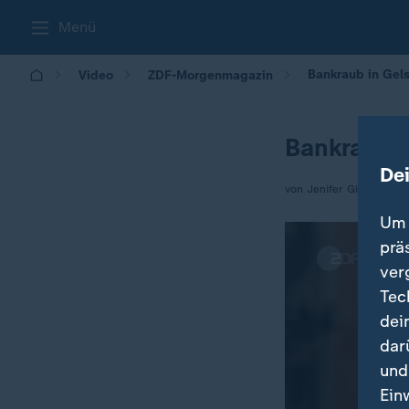
Menü
Bankraub in Gels
Video
ZDF-Morgenmagazin
Bankraub i
De
von Jenifer Girke / Th
Um 
prä
ver
Tec
dei
dar
und
Ein