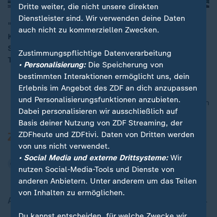
Dritte weiter, die nicht unsere direkten
Dienstleister sind. Wir verwenden deine Daten
"Man soll die Gesprächsbereitschaft nicht mit
auch nicht zu kommerziellen Zwecken.
Kompromissbereitschaft verwechseln", sagt
00:15
Sicherheitsexperte Nico Lange zu einem möglichen
Zustimmungspflichtige Datenverarbeitung
Treffen von Trump und Putin.
• Personalisierung:
Die Speicherung von
bestimmten Interaktionen ermöglicht uns, dein
Erlebnis im Angebot des ZDF an dich anzupassen
und Personalisierungsfunktionen anzubieten.
nach oben
Dabei personalisieren wir ausschließlich auf
Basis deiner Nutzung von ZDF Streaming, der
ZDFheute und ZDFtivi. Daten von Dritten werden
von uns nicht verwendet.
• Social Media und externe Drittsysteme:
Wir
nutzen Social-Media-Tools und Dienste von
anderen Anbietern. Unter anderem um das Teilen
von Inhalten zu ermöglichen.
Aktuell bei ZDFheute
Du kannst entscheiden, für welche Zwecke wir