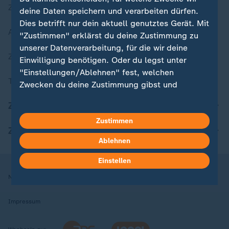
Zuletzt veröffentlicht
deine Daten speichern und verarbeiten dürfen.
Dies betrifft nur dein aktuell genutztes Gerät. Mit
Aktuelle Sendungs-Videos
"Zustimmen" erklärst du deine Zustimmung zu
unserer Datenverarbeitung, für die wir deine
ZDFheute Stories
Einwilligung benötigen. Oder du legst unter
"Einstellungen/Ablehnen" fest, welchen
Themen im Überblick
Zwecken du deine Zustimmung gibst und
welchen nicht. Deine Datenschutzeinstellungen
ZDFheute Update
kannst du jederzeit mit Wirkung für die Zukunft
in deinen Einstellungen widerrufen oder ändern.
Zustimmen
ZDFheute Apps
Ablehnen
Hier findest du das Impressum.
Weitere Informationen findest du in unserer
Einstellen
Datenschutzerklärung.
Nutzungsbedingungen
Datenschutz
Datenschutzeinstellungen
Impressum