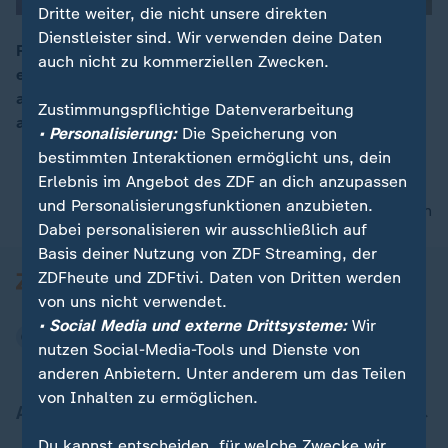
Dritte weiter, die nicht unsere direkten
Dienstleister sind. Wir verwenden deine Daten
Frauen haben sich ihre politischen Rechte hart
auch nicht zu kommerziellen Zwecken.
erkämpft. Doch jetzt taucht ein völlig konträrer Trend
00:14
auf: Die sogenannten Tradwives zelebrieren ihr Leben
Zustimmungspflichtige Datenverarbeitung
als traditionelle Hausfrauen.
• Personalisierung:
Die Speicherung von
bestimmten Interaktionen ermöglicht uns, dein
Erlebnis im Angebot des ZDF an dich anzupassen
und Personalisierungsfunktionen anzubieten.
nach oben
Dabei personalisieren wir ausschließlich auf
Basis deiner Nutzung von ZDF Streaming, der
ZDFheute und ZDFtivi. Daten von Dritten werden
von uns nicht verwendet.
• Social Media und externe Drittsysteme:
Wir
nutzen Social-Media-Tools und Dienste von
anderen Anbietern. Unter anderem um das Teilen
von Inhalten zu ermöglichen.
Aktuell bei ZDFheute
Du kannst entscheiden, für welche Zwecke wir