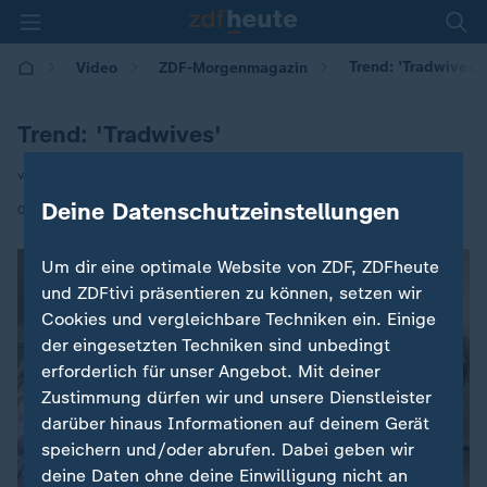
Trend: 'Tradwives'
Video
ZDF-Morgenmagazin
Trend: 'Tradwives'
von Kerstin Ligendza
Deine Datenschutzeinstellungen
|
06.02.2025 | 05:30
Um dir eine optimale Website von ZDF, ZDFheute
und ZDFtivi präsentieren zu können, setzen wir
Cookies und vergleichbare Techniken ein. Einige
der eingesetzten Techniken sind unbedingt
erforderlich für unser Angebot. Mit deiner
Zustimmung dürfen wir und unsere Dienstleister
darüber hinaus Informationen auf deinem Gerät
speichern und/oder abrufen. Dabei geben wir
deine Daten ohne deine Einwilligung nicht an