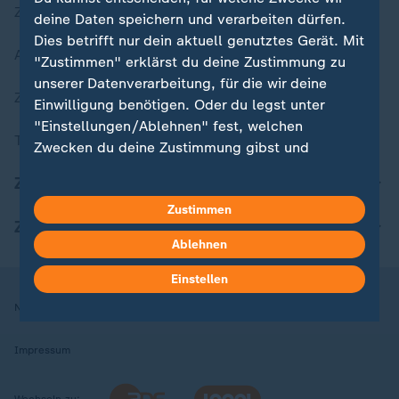
Zuletzt veröffentlicht
deine Daten speichern und verarbeiten dürfen.
Dies betrifft nur dein aktuell genutztes Gerät. Mit
Aktuelle Sendungs-Videos
"Zustimmen" erklärst du deine Zustimmung zu
unserer Datenverarbeitung, für die wir deine
ZDFheute Stories
Einwilligung benötigen. Oder du legst unter
"Einstellungen/Ablehnen" fest, welchen
Themen im Überblick
Zwecken du deine Zustimmung gibst und
welchen nicht. Deine Datenschutzeinstellungen
ZDFheute Update
kannst du jederzeit mit Wirkung für die Zukunft
Zustimmen
in deinen Einstellungen widerrufen oder ändern.
ZDFheute Apps
Ablehnen
Hier findest du das Impressum.
Weitere Informationen findest du in unserer
Einstellen
Datenschutzerklärung.
Nutzungsbedingungen
Datenschutz
Datenschutzeinstellungen
Impressum