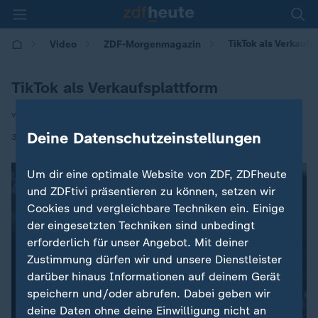
TikTok als Verkaufs
Video
ZDF-Morgenmagazin
TikTok als Verkaufsplattform
von Sven Rieken
Deine Datenschutzeinstellungen
|
31.03.2025 | 05:30
Um dir eine optimale Website von ZDF, ZDFheute
und ZDFtivi präsentieren zu können, setzen wir
Cookies und vergleichbare Techniken ein. Einige
der eingesetzten Techniken sind unbedingt
erforderlich für unser Angebot. Mit deiner
Zustimmung dürfen wir und unsere Dienstleister
darüber hinaus Informationen auf deinem Gerät
speichern und/oder abrufen. Dabei geben wir
deine Daten ohne deine Einwilligung nicht an