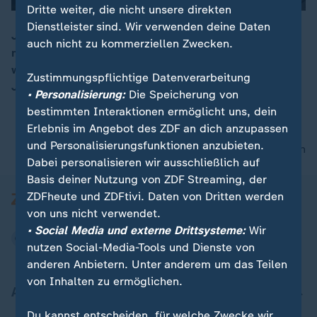
Dritte weiter, die nicht unsere direkten
Dienstleister sind. Wir verwenden deine Daten
Jetzt können Influencer ihre Produkte auf TikTok nicht
auch nicht zu kommerziellen Zwecken.
nur präsentieren, sondern auch verkaufen. Erreicht
00:15
wird damit vor allem die junge Zielgruppe ab dreizehn
Zustimmungspflichtige Datenverarbeitung
Jahren.
• Personalisierung:
Die Speicherung von
bestimmten Interaktionen ermöglicht uns, dein
Erlebnis im Angebot des ZDF an dich anzupassen
und Personalisierungsfunktionen anzubieten.
nach oben
Dabei personalisieren wir ausschließlich auf
Basis deiner Nutzung von ZDF Streaming, der
ZDFheute und ZDFtivi. Daten von Dritten werden
von uns nicht verwendet.
• Social Media und externe Drittsysteme:
Wir
nutzen Social-Media-Tools und Dienste von
anderen Anbietern. Unter anderem um das Teilen
von Inhalten zu ermöglichen.
Aktuell bei ZDFheute
Du kannst entscheiden, für welche Zwecke wir