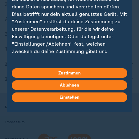
Zuletzt veröffentlicht
deine Daten speichern und verarbeiten dürfen.
Dies betrifft nur dein aktuell genutztes Gerät. Mit
Aktuelle Sendungs-Videos
"Zustimmen" erklärst du deine Zustimmung zu
unserer Datenverarbeitung, für die wir deine
ZDFheute Stories
Einwilligung benötigen. Oder du legst unter
"Einstellungen/Ablehnen" fest, welchen
Themen im Überblick
Zwecken du deine Zustimmung gibst und
welchen nicht. Deine Datenschutzeinstellungen
ZDFheute Update
kannst du jederzeit mit Wirkung für die Zukunft
Zustimmen
in deinen Einstellungen widerrufen oder ändern.
ZDFheute Apps
Ablehnen
Hier findest du das Impressum.
Weitere Informationen findest du in unserer
Einstellen
Datenschutzerklärung.
Nutzungsbedingungen
Datenschutz
Datenschutzeinstellungen
Impressum