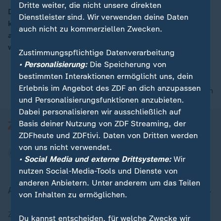
Dritte weiter, die nicht unsere direkten
Der Aufschub der US-Zölle für Mexiko und Kanada
Dienstleister sind. Wir verwenden deine Daten
könne für die Europäer bedeuten, dass Trump sich
00:15
auch nicht zu kommerziellen Zwecken.
auch mit "kleineren Zugeständnissen" zufriedengeben
würde, berichtet ZDF-Korrespondent Elmar Theveßen.
Zustimmungspflichtige Datenverarbeitung
• Personalisierung:
Die Speicherung von
bestimmten Interaktionen ermöglicht uns, dein
Erlebnis im Angebot des ZDF an dich anzupassen
nach oben
und Personalisierungsfunktionen anzubieten.
Dabei personalisieren wir ausschließlich auf
Basis deiner Nutzung von ZDF Streaming, der
ZDFheute und ZDFtivi. Daten von Dritten werden
von uns nicht verwendet.
• Social Media und externe Drittsysteme:
Wir
nutzen Social-Media-Tools und Dienste von
anderen Anbietern. Unter anderem um das Teilen
Aktuell bei ZDFheute
von Inhalten zu ermöglichen.
Zuletzt veröffentlicht
Du kannst entscheiden, für welche Zwecke wir