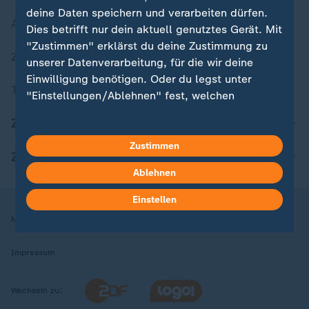
deine Daten speichern und verarbeiten dürfen.
Aktuelle Sendungs-Videos
Dies betrifft nur dein aktuell genutztes Gerät. Mit
"Zustimmen" erklärst du deine Zustimmung zu
ZDFheute Stories
unserer Datenverarbeitung, für die wir deine
Einwilligung benötigen. Oder du legst unter
Themen im Überblick
"Einstellungen/Ablehnen" fest, welchen
Zwecken du deine Zustimmung gibst und
ZDFheute Update
welchen nicht. Deine Datenschutzeinstellungen
kannst du jederzeit mit Wirkung für die Zukunft
Zustimmen
ZDFheute Apps
in deinen Einstellungen widerrufen oder ändern.
Ablehnen
Hier findest du das Impressum.
Einstellen
Weitere Informationen findest du in unserer
Nutzungsbedingungen
Datenschutz
Datenschutzeinstellungen
Datenschutzerklärung.
Impressum
Wechseln zu: