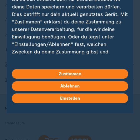
Zuletzt veröffentlicht
deine Daten speichern und verarbeiten dürfen.
Dies betrifft nur dein aktuell genutztes Gerät. Mit
Aktuelle Sendungs-Videos
"Zustimmen" erklärst du deine Zustimmung zu
unserer Datenverarbeitung, für die wir deine
ZDFheute Stories
Einwilligung benötigen. Oder du legst unter
"Einstellungen/Ablehnen" fest, welchen
Themen im Überblick
Zwecken du deine Zustimmung gibst und
welchen nicht. Deine Datenschutzeinstellungen
ZDFheute Update
kannst du jederzeit mit Wirkung für die Zukunft
in deinen Einstellungen widerrufen oder ändern.
Zustimmen
ZDFheute Apps
Ablehnen
Hier findest du das Impressum.
Weitere Informationen findest du in unserer
Einstellen
Datenschutzerklärung.
Nutzungsbedingungen
Datenschutz
Datenschutzeinstellungen
Impressum