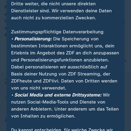
Dritte weiter, die nicht unsere direkten
Nach dem Sturz des syrischen Machthabers Baschar
Dienstleister sind. Wir verwenden deine Daten
al-Assad ebnet die Rebellenallianz den Weg für eine
00:16
auch nicht zu kommerziellen Zwecken.
Übergangsregierung. "Die ersten Zeichen sind positiv",
so der Sicherheits- und Terrorismusexperte Peter
Zustimmungspflichtige Datenverarbeitung
Neumann.
• Personalisierung:
Die Speicherung von
bestimmten Interaktionen ermöglicht uns, dein
Erlebnis im Angebot des ZDF an dich anzupassen
und Personalisierungsfunktionen anzubieten.
nach oben
Dabei personalisieren wir ausschließlich auf
Basis deiner Nutzung von ZDF Streaming, der
ZDFheute und ZDFtivi. Daten von Dritten werden
von uns nicht verwendet.
• Social Media und externe Drittsysteme:
Wir
nutzen Social-Media-Tools und Dienste von
anderen Anbietern. Unter anderem um das Teilen
von Inhalten zu ermöglichen.
Aktuell bei ZDFheute
Du kannst entscheiden, für welche Zwecke wir