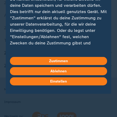
Zuletzt veröffentlicht
deine Daten speichern und verarbeiten dürfen.
Dies betrifft nur dein aktuell genutztes Gerät. Mit
Aktuelle Sendungs-Videos
"Zustimmen" erklärst du deine Zustimmung zu
unserer Datenverarbeitung, für die wir deine
ZDFheute Stories
Einwilligung benötigen. Oder du legst unter
"Einstellungen/Ablehnen" fest, welchen
Themen im Überblick
Zwecken du deine Zustimmung gibst und
welchen nicht. Deine Datenschutzeinstellungen
ZDFheute Update
kannst du jederzeit mit Wirkung für die Zukunft
Zustimmen
in deinen Einstellungen widerrufen oder ändern.
ZDFheute Apps
Ablehnen
Hier findest du das Impressum.
Weitere Informationen findest du in unserer
Einstellen
Datenschutzerklärung.
Nutzungsbedingungen
Datenschutz
Datenschutzeinstellungen
Impressum
Wechseln zu: