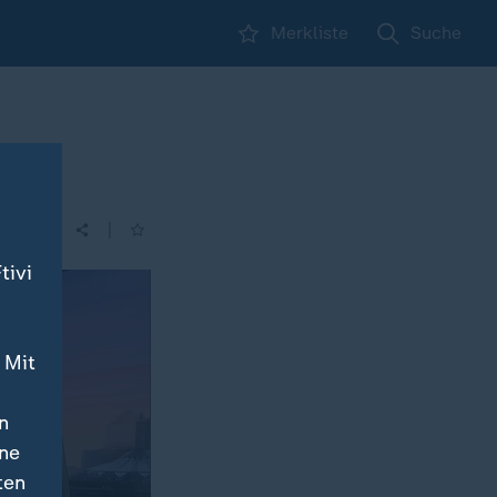
Merkliste
Suche
|
tivi
 Mit
n
ine
ten