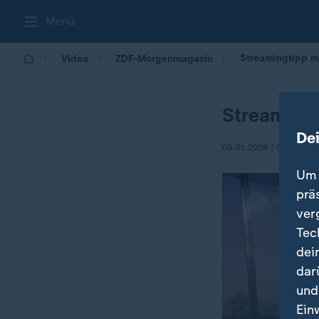
Menü
Streamingtipp m
Video
ZDF-Morgenmagazin
Streaming
De
09.01.2026 | 05:30
Um 
prä
ver
Tec
dei
dar
und
Ein