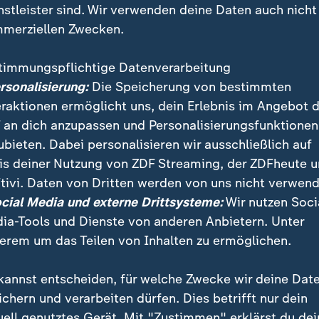
nstleister sind. Wir verwenden deine Daten auch nicht
merziellen Zwecken.
timmungspflichtige Datenverarbeitung
ersonalisierung:
Die Speicherung von bestimmten
eraktionen ermöglicht uns, dein Erlebnis im Angebot 
 an dich anzupassen und Personalisierungsfunktionen
ubieten. Dabei personalisieren wir ausschließlich auf
is deiner Nutzung von ZDF Streaming, der ZDFheute 
el der ZDF-Erfolgsserie "Ku´damm", ein Crypto-Betrug
tivi. Daten von Dritten werden von uns nicht verwend
nd einen Serien-Klassiker, der in den 90ern für viel Fu
ocial Media und externe Drittsysteme:
Wir nutzen Soci
unseren Streamingtipps.
ia-Tools und Dienste von anderen Anbietern. Unter
erem um das Teilen von Inhalten zu ermöglichen.
kannst entscheiden, für welche Zwecke wir deine Dat
ichern und verarbeiten dürfen. Dies betrifft nur dein
uell genutztes Gerät. Mit "Zustimmen" erklärst du dei