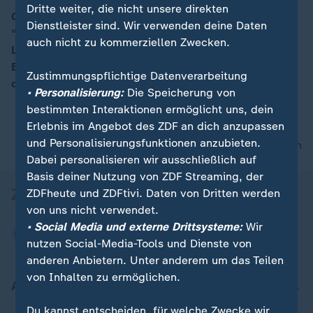
Dritte weiter, die nicht unsere direkten
Christiane Benner, Erste Vorsitzende IG Metall, will
Dienstleister sind. Wir verwenden deine Daten
"keine Werkschließungen bei Thyssen akzeptieren".
00:16
auch nicht zu kommerziellen Zwecken.
Lösungen könne es nur gemeinsam geben, mit der
Belegschaft. Es fehle an "Demut des Managements
Zustimmungspflichtige Datenverarbeitung
oder des Vorstands".
• Personalisierung:
Die Speicherung von
bestimmten Interaktionen ermöglicht uns, dein
Erlebnis im Angebot des ZDF an dich anzupassen
und Personalisierungsfunktionen anzubieten.
nach oben
Dabei personalisieren wir ausschließlich auf
Basis deiner Nutzung von ZDF Streaming, der
ZDFheute und ZDFtivi. Daten von Dritten werden
von uns nicht verwendet.
• Social Media und externe Drittsysteme:
Wir
nutzen Social-Media-Tools und Dienste von
anderen Anbietern. Unter anderem um das Teilen
von Inhalten zu ermöglichen.
Aktuell bei ZDFheute
Du kannst entscheiden, für welche Zwecke wir