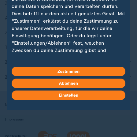
Zuletzt veröffentlicht
deine Daten speichern und verarbeiten dürfen.
Dies betrifft nur dein aktuell genutztes Gerät. Mit
Aktuelle Sendungs-Videos
"Zustimmen" erklärst du deine Zustimmung zu
unserer Datenverarbeitung, für die wir deine
ZDFheute Stories
Einwilligung benötigen. Oder du legst unter
"Einstellungen/Ablehnen" fest, welchen
Themen im Überblick
Zwecken du deine Zustimmung gibst und
welchen nicht. Deine Datenschutzeinstellungen
ZDFheute Update
kannst du jederzeit mit Wirkung für die Zukunft
Zustimmen
in deinen Einstellungen widerrufen oder ändern.
ZDFheute Apps
Ablehnen
Hier findest du das Impressum.
Weitere Informationen findest du in unserer
Einstellen
Datenschutzerklärung.
Nutzungsbedingungen
Datenschutz
Datenschutzeinstellungen
Impressum
Wechseln zu: